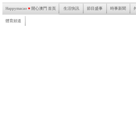
Happymacao
♥
開心澳門 首頁
生活快訊
節目盛事
時事新聞
體育頻道