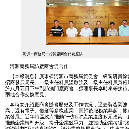
河源市商務局一行與廠商會代表座談
河源商務局訪廠商會促合作
【本報消息】廣東省河源市商務局貿促會一級調研員徐
招商發展局長、一級主任科員溫敬強及一級主任科員黃鈺
於八月五日下午到訪澳門廠商會，獲理事長李時泰等接待
兩地合作交換意見。
李時泰介紹廠商會辦會歷史及工作情況，過去製造業強
高，還有電子、假髮等多樣產業；回歸後服務業興起，旅
業發展。近年特區政府推動“一加四”產業適度多元政策，
推動企業轉型升級，提升企業競爭力，並協助企業考獲“
認證計劃”及“清真認證”，讓企業能拓展東南亞、中東等