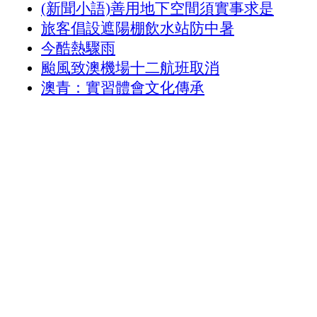
(新聞小語)善用地下空間須實事求是
旅客倡設遮陽棚飲水站防中暑
今酷熱驟雨
颱風致澳機場十二航班取消
澳青：實習體會文化傳承