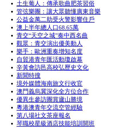
土生葡人：傳承歌曲肥茶習俗
管弦樂團：讓大眾聽懂廣東音樂
公益金萬二助受火警影響住戶
澳上半年總人口68.65萬
青交“天空之城”奏中西名曲
觀眾：青交演出優美動人
樂手：歐洲重奏增知名度
自貿港青年匯活動瓊啟幕
辛黃會訪邑高校弘歷史文化
新聞特搜
境外媒體海南旅文行收官
澳門義烏冀深化全方位合作
優異生參訪團賞廬山勝境
粵港澳青年交流空管經驗
第八場社文茶座報名
琴職校星級酒店技能培訓開班