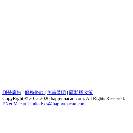
刊登廣告
|
服務條款
|
免責聲明
|
隱私權政策
CopyRight © 2012-
2026 happymacao.com. All Rights Reserved.
ENet Macau Limited
:
cs@happymacau.com