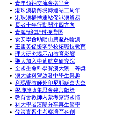
青年領袖交流會搭平台
港珠澳橋跨境轉運站三周年
港珠澳橋轉運站促港澳貿易
長者十年行動關注四方向
青海“綠算”鏈接灣區
食安學會助陽山農產品輸澳
王國英促援弱勢校拓職技教育
理大研究揭示AI教育影響
聖大加入中葡航空研究院
全國生命科學賽澳大獲一等獎
澳大健科營啟發中學生興趣
利瑪竇教師赴印尼耶穌會大會
學聯施政集思會建言獻策
教育會教師內蒙考察識國情
科大學者瀋陽分享再生醫學
發策實習生考察灣區科創