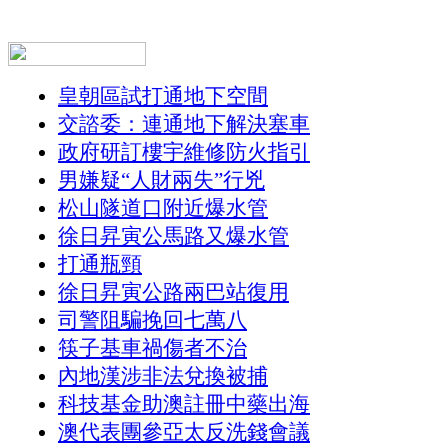
皇朝區試打通地下空間
交諮委：連通地下解決塞車
政府研訂樓宇維修防火指引
男嫌疑“人財兩失”行兇
松山隧道口附近爆水管
徐日昇寅公馬路又爆水管
打通瓶頸
徐日昇寅公路兩巴站復用
司警阻騙挽回七萬八
筷子基車禍傷者不治
內地漢涉非法兌換被捕
科技基金助澳註冊中藥出海
澳代表團參亞太反洗錢會議