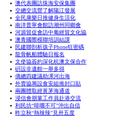
澳代表團訪珠海安保集團
交總交流營了解陽江發展
全民康樂日推健身生活化
南洋普寧會館訪潮州同鄉會
河源貿促會訪中葡經貿文化協
澳青國際模聯培訓結課
民建聯剖析孩子Phone狂密碼
龍骨帆船體驗日報名
文使協簽約深化杭澳文保合作
硏設非遺館一舉多得
僑總四建議助漯河出海
外賣協籌設食安組推封口貼
兩團體取經黃茅海通道
浸信會朋輩工作員赴港交流
利民坊“啡嚐不可”沖出自信
昨立秋“熱辣辣”見卅五度