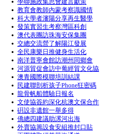
學聯施政集思會建言獻策
教育會教師內蒙考察識國情
科大學者瀋陽分享再生醫學
發策實習生考察灣區科創
澳代表團訪珠海安保集團
交總交流營了解陽江發展
全民康樂日推健身生活化
南洋普寧會館訪潮州同鄉會
河源貿促會訪中葡經貿文化協
澳青國際模聯培訓結課
民建聯剖析孩子Phone狂密碼
龍骨帆船體驗日報名
文使協簽約深化杭澳文保合作
硏設非遺館一舉多得
僑總四建議助漯河出海
外賣協籌設食安組推封口貼