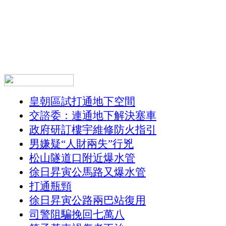
皇朝區試打通地下空間
交諮委：連通地下解決塞車
政府研訂樓宇維修防火指引
男嫌疑“人財兩失”行兇
松山隧道口附近爆水管
徐日昇寅公馬路又爆水管
打通瓶頸
徐日昇寅公路兩巴站復用
司警阻騙挽回七萬八