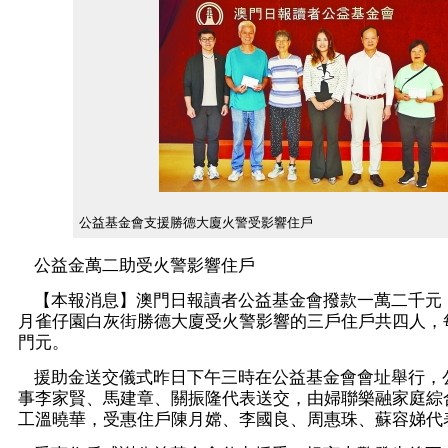
公益基金會支援勝德大廈火警受影響住戶
公益金萬二助受火警影響住戶
【本報消息】澳門日報讀者公益基金會撥款一萬二千元
月雀仔園白灰街勝德大廈受火警影響的三戶住戶共四人，
門元。
援助金送交儀式昨日下午三時在公益基金會會址舉行，
事李家賢、馬建章、關振隆代表送交，由婦聯樂融家庭綜
工溫曉華，受惠住戶陳月嫦、李國良、周惠珠、蘇容娣代