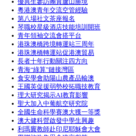
優異生參訪團賞廬山勝境
粵港澳青年交流空管經驗
第八場社文茶座報名
琴職校星級酒店技能培訓開班
青年領袖交流會搭平台
港珠澳橋跨境轉運站三周年
港珠澳橋轉運站促港澳貿易
長者十年行動關注四方向
青海“綠算”鏈接灣區
食安學會助陽山農產品輸澳
王國英促援弱勢校拓職技教育
理大研究揭示AI教育影響
聖大加入中葡航空研究院
全國生命科學賽澳大獲一等獎
澳大健科營啟發中學生興趣
利瑪竇教師赴印尼耶穌會大會