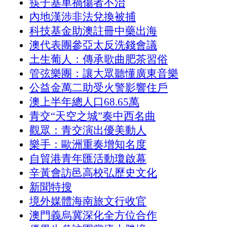
筷子基車禍傷者不治
內地漢涉非法兌換被捕
科技基金助澳註冊中藥出海
澳代表團參亞太反洗錢會議
土生葡人：傳承歌曲肥茶習俗
管弦樂團：讓大眾聽懂廣東音樂
公益金萬二助受火警影響住戶
澳上半年總人口68.65萬
青交“天空之城”奏中西名曲
觀眾：青交演出優美動人
樂手：歐洲重奏增知名度
自貿港青年匯活動瓊啟幕
辛黃會訪邑高校弘歷史文化
新聞特搜
境外媒體海南旅文行收官
澳門義烏冀深化全方位合作