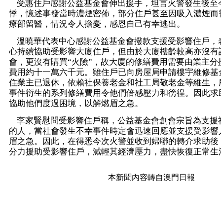
受惠住戶感謝公益基金會伸出援手，坦言火警發生後至
悸，憶述事發當時濃煙密佈，部分住戶甚至因吸入濃煙而
療部留醫，情況令人擔憂，感恩自己有幸逃出。
溫曉華代表中心感謝公益基金會撥款支援受影響住戶，
心持續協助受影響大廈住戶，但由於大廈樓齡較高亦沒有
會，更沒有購買“火險”，故大廈的修繕費用需要由業主分
費用約十一萬六千元。雖住戶已向房屋局申請樓宇維修基
住業主已退休，依賴社保養老金和社工局敬老金等維生，
事件衍生的系列修繕費用令他們倍感壓力和徬徨。因此求
協助他們度過困境，以解燃眉之急。
李家賢慰問受影響住戶稱，公益基金會創會宗旨為支援
的人，當社會發生不幸事件時定會迅速回應並支援受影響
眉之急。因此，在得悉今次火警並收到婦聯的轉介求助後
分力援助受影響住戶，減輕其經濟壓力，盡快恢復正常生
本新聞內容轉自澳門日報