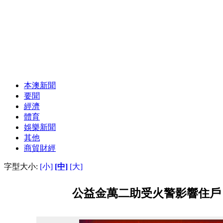
本澳新聞
要聞
經濟
體育
娛樂新聞
其他
商貿財經
字型大小:
[小]
[中]
[大]
公益金萬二助受火警影響住戶