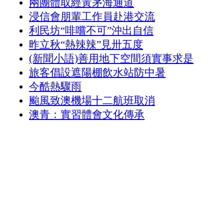
兩團體取經黃茅海通道
浸信會朋輩工作員赴港交流
利民坊“啡嚐不可”沖出自信
昨立秋“熱辣辣”見卅五度
(新聞小語)善用地下空間須實事求是
旅客倡設遮陽棚飲水站防中暑
今酷熱驟雨
颱風致澳機場十二航班取消
澳青：實習體會文化傳承