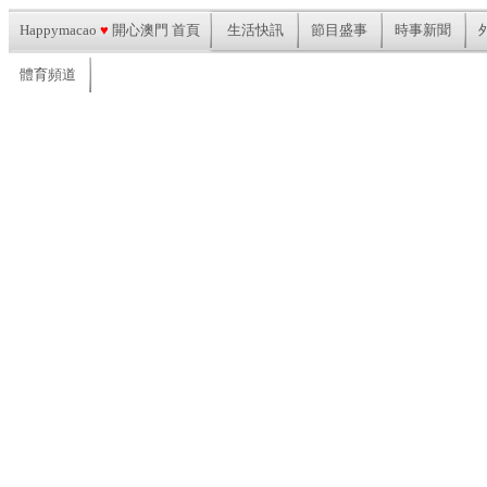
Happymacao
♥
開心澳門 首頁
生活快訊
節目盛事
時事新聞
體育頻道