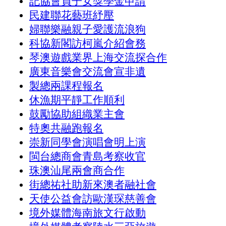
記協會員子女獎學金申請
民建聯花藝班紓壓
婦聯樂融親子愛護流浪狗
科協新閣訪柯嵐介紹會務
琴澳遊戲業界上海交流探合作
廣東音樂會交流會宣非遺
製總兩課程報名
休漁期平靜工作順利
鼓勵協助組織業主會
特奧共融跑報名
崇新同學會演唱會明上演
閩台總商會青島考察收官
珠澳汕尾兩會商合作
街總祐社助新來澳者融社會
天使公益會訪歐漢琛慈善會
境外媒體海南旅文行啟動