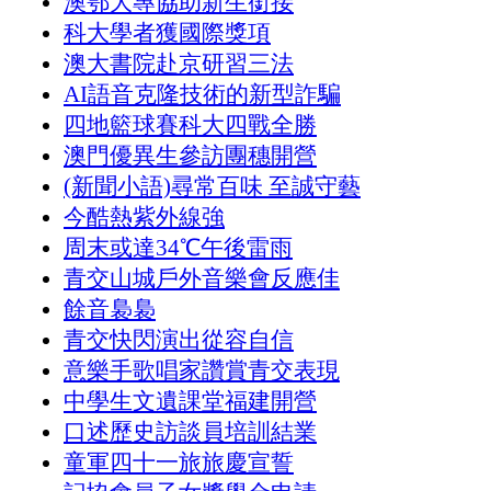
澳鄂大專協助新生銜接
科大學者獲國際獎項
澳大書院赴京研習三法
AI語音克隆技術的新型詐騙
四地籃球賽科大四戰全勝
澳門優異生參訪團穗開營
(新聞小語)尋常百味 至誠守藝
今酷熱紫外線強
周末或達34℃午後雷雨
青交山城戶外音樂會反應佳
餘音裊裊
青交快閃演出從容自信
意樂手歌唱家讚賞青交表現
中學生文遺課堂福建開營
口述歷史訪談員培訓結業
童軍四十一旅旅慶宣誓