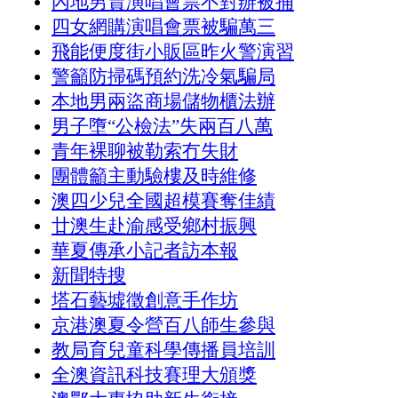
內地男賣演唱會票不對辦被捕
四女網購演唱會票被騙萬三
飛能便度街小販區昨火警演習
警籲防掃碼預約洗冷氣騙局
本地男兩盜商場儲物櫃法辦
男子墮“公檢法”失兩百八萬
青年裸聊被勒索冇失財
團體籲主動驗樓及時維修
澳四少兒全國超模賽奪佳績
廿澳生赴渝感受鄉村振興
華夏傳承小記者訪本報
新聞特搜
塔石藝墟徵創意手作坊
京港澳夏令營百八師生參與
教局育兒童科學傳播員培訓
全澳資訊科技賽理大頒獎