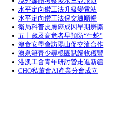
境外媒體考察陵水三亞旅遊
水平定向鑽工法升級變電站
水平定向鑽工法保交通順暢
衛局科普皮膚癌成因早期辨識
五十歲及高危者早預防“生蛇”
澳食安學會訪陽山促交流合作
澳泉籍青少尋根團賦歸收穫豐
港澳工會青年研討營走進新疆
CHO私董會AI產業分會成立