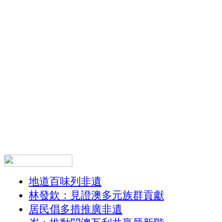
地道百味列非遺
林發欽：見證澳多元族群貢獻
居民倡多措推廣非遺