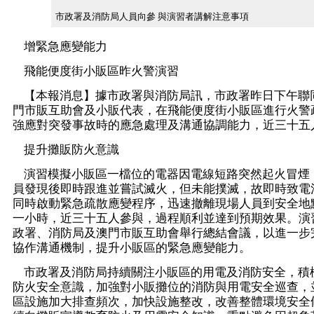
市政署及消防局人員向參 與演習者講解注意事項
增緊急應變能力
飛能便度街小販區昨火警演習
【本報消息】據市政署與消防局訊，市政署昨日下午聯
門市販互助會及小販代表，在飛能便度街小販區進行火警
強應對突發事故時的應急處理及溝通協調能力，近三十五
提升攤販防火意識
演習模擬小販區一檔位的電器因電線短路突然起火冒煙
員發現後即時跟進並嘗試滅火，但未能撲滅，故即時致電
同時啟動緊急疏散應變程序，迅速撤離現場人員到安全地
一小時，近三十五人參與，過程順利並達到預期效果。演
政署、消防局及澳門市販互助會舉行總結會議，以進一步
協作溝通機制，提升小販區的緊急應變能力。
市政署及消防局持續關注小販區的用電及消防安全，積
防火安全意識，加強對小販攤位的消防與用電安全巡查，
區設施加大排查頻次，加快設施整改，改善整體環境安全