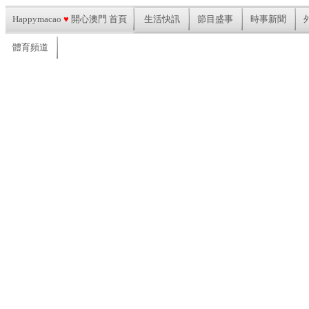
Happymacao
♥
開心澳門 首頁
生活快訊
節目盛事
時事新聞
體育頻道