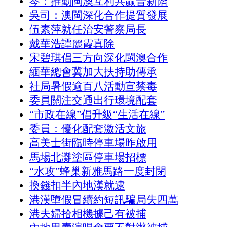
岑：推動閩澳互利共贏晉新階
吳司：澳閩深化合作提質發展
伍素萍就任治安警察局長
戴華浩譚麗霞真除
宋碧琪倡三方向深化閩澳合作
緬華總會冀加大扶持助傳承
社局暑假逾百八活動宣禁毒
委員關注交通出行環境配套
“市政在線”倡升級“生活在線”
委員：優化配套激活文旅
高美士街臨時停車場昨啟用
馬場北灘塗區停車場招標
“水攻”蜂巢新雅馬路一度封閉
換錢扣半內地漢就逮
港漢墮假冒續約短訊騙局失四萬
港夫婦拾相機據己有被捕