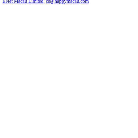
ENet Macau Limited
:
cs@happymacau.com