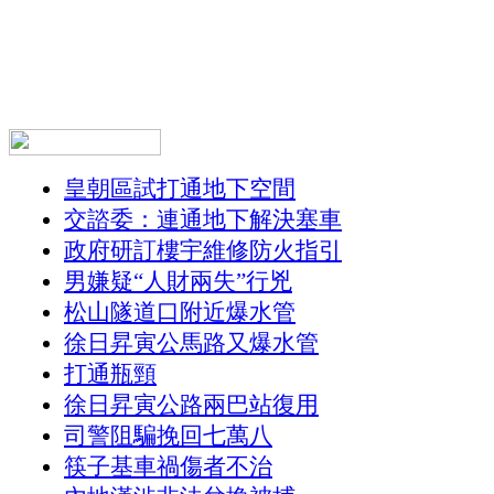
皇朝區試打通地下空間
交諮委：連通地下解決塞車
政府研訂樓宇維修防火指引
男嫌疑“人財兩失”行兇
松山隧道口附近爆水管
徐日昇寅公馬路又爆水管
打通瓶頸
徐日昇寅公路兩巴站復用
司警阻騙挽回七萬八
筷子基車禍傷者不治