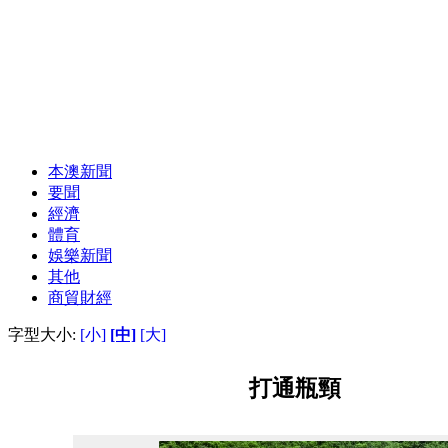
本澳新聞
要聞
經濟
體育
娛樂新聞
其他
商貿財經
字型大小:
[小]
[中]
[大]
打通瓶頸