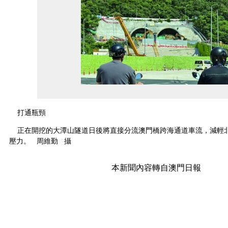
打通瓶頸
正在開挖的大潭山隧道日後將直接分流澳門橋跨海通道車流，減輕
壓力。 周維勤 攝
本新聞內容轉自澳門日報