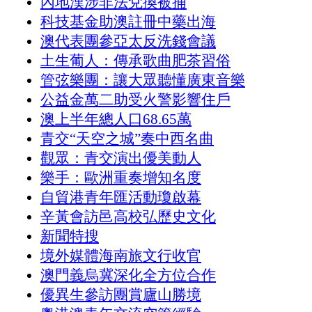
內地漢涉非法兌換被捕
科技基金助澳註冊中藥出海
澳代表團參亞太反洗錢會議
土生葡人：傳承歌曲肥茶習俗
管弦樂團：讓大眾聽懂廣東音樂
公益金萬二助受火警影響住戶
澳上半年總人口68.65萬
青交“天空之城”奏中西名曲
觀眾：青交演出優美動人
樂手：歐洲重奏增知名度
自貿港青年匯活動瓊啟幕
辛黃會訪邑高校弘歷史文化
新聞特搜
境外媒體海南旅文行收官
澳門義烏冀深化全方位合作
優異生參訪團賞廬山勝境