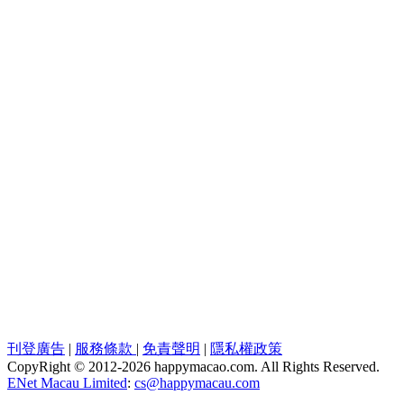
刊登廣告
|
服務條款
|
免責聲明
|
隱私權政策
CopyRight © 2012-
2026 happymacao.com. All Rights Reserved.
ENet Macau Limited
:
cs@happymacau.com