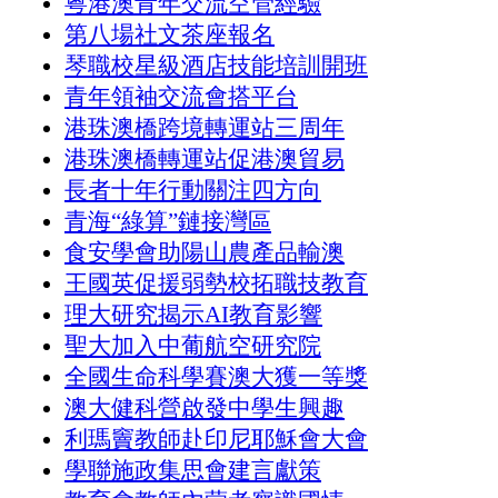
粵港澳青年交流空管經驗
第八場社文茶座報名
琴職校星級酒店技能培訓開班
青年領袖交流會搭平台
港珠澳橋跨境轉運站三周年
港珠澳橋轉運站促港澳貿易
長者十年行動關注四方向
青海“綠算”鏈接灣區
食安學會助陽山農產品輸澳
王國英促援弱勢校拓職技教育
理大研究揭示AI教育影響
聖大加入中葡航空研究院
全國生命科學賽澳大獲一等獎
澳大健科營啟發中學生興趣
利瑪竇教師赴印尼耶穌會大會
學聯施政集思會建言獻策