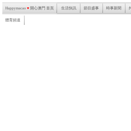
Happymacao
♥
開心澳門 首頁
生活快訊
節目盛事
時事新聞
體育頻道