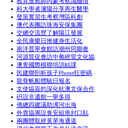
教育會教師內蒙考察識國情
科大學者瀋陽分享再生醫學
發策實習生考察灣區科創
澳代表團訪珠海安保集團
交總交流營了解陽江發展
全民康樂日推健身生活化
南洋普寧會館訪潮州同鄉會
河源貿促會訪中葡經貿文化協
澳青國際模聯培訓結課
民建聯剖析孩子Phone狂密碼
龍骨帆船體驗日報名
文使協簽約深化杭澳文保合作
硏設非遺館一舉多得
僑總四建議助漯河出海
外賣協籌設食安組推封口貼
兩團體取經黃茅海通道