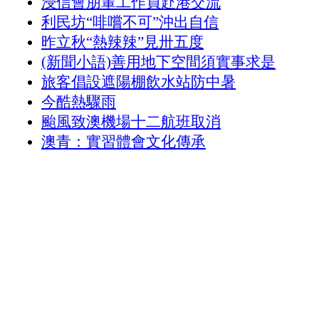
浸信會朋輩工作員赴港交流
利民坊“啡嚐不可”沖出自信
昨立秋“熱辣辣”見卅五度
(新聞小語)善用地下空間須實事求是
旅客倡設遮陽棚飲水站防中暑
今酷熱驟雨
颱風致澳機場十二航班取消
澳青：實習體會文化傳承