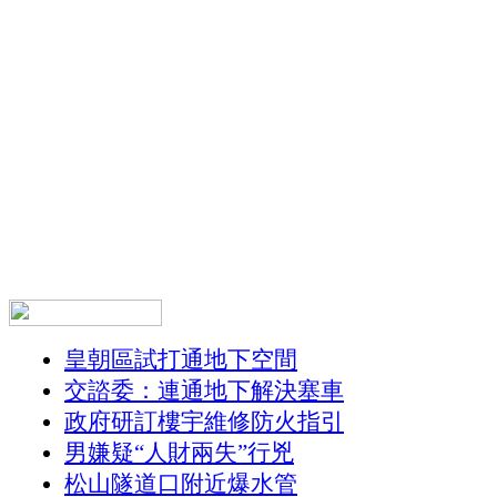
皇朝區試打通地下空間
交諮委：連通地下解決塞車
政府研訂樓宇維修防火指引
男嫌疑“人財兩失”行兇
松山隧道口附近爆水管