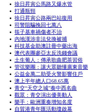
徐日昇寅公馬路又爆水管
打通瓶頸
徐日昇寅公路兩巴站復用
司警阻騙挽回七萬八
筷子基車禍傷者不治
內地漢涉非法兌換被捕
科技基金助澳註冊中藥出海
澳代表團參亞太反洗錢會議
土生葡人：傳承歌曲肥茶習俗
管弦樂團：讓大眾聽懂廣東音樂
公益金萬二助受火警影響住戶
澳上半年總人口68.65萬
青交“天空之城”奏中西名曲
觀眾：青交演出優美動人
樂手：歐洲重奏增知名度
自貿港青年匯活動瓊啟幕