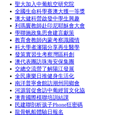
聖大加入中葡航空研究院
全國生命科學賽澳大獲一等獎
澳大健科營啟發中學生興趣
利瑪竇教師赴印尼耶穌會大會
學聯施政集思會建言獻策
教育會教師內蒙考察識國情
科大學者瀋陽分享再生醫學
發策實習生考察灣區科創
澳代表團訪珠海安保集團
交總交流營了解陽江發展
全民康樂日推健身生活化
南洋普寧會館訪潮州同鄉會
河源貿促會訪中葡經貿文化協
澳青國際模聯培訓結課
民建聯剖析孩子Phone狂密碼
龍骨帆船體驗日報名