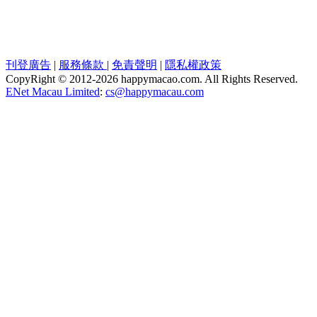
刊登廣告
|
服務條款
|
免責聲明
|
隱私權政策
CopyRight © 2012-
2026 happymacao.com. All Rights Reserved.
ENet Macau Limited
:
cs@happymacau.com