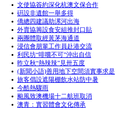
文使協簽約深化杭澳文保合作
硏設非遺館一舉多得
僑總四建議助漯河出海
外賣協籌設食安組推封口貼
兩團體取經黃茅海通道
浸信會朋輩工作員赴港交流
利民坊“啡嚐不可”沖出自信
昨立秋“熱辣辣”見卅五度
(新聞小語)善用地下空間須實事求是
旅客倡設遮陽棚飲水站防中暑
今酷熱驟雨
颱風致澳機場十二航班取消
澳青：實習體會文化傳承