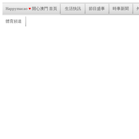
Happymacao
♥
開心澳門 首頁
生活快訊
節目盛事
時事新聞
體育頻道