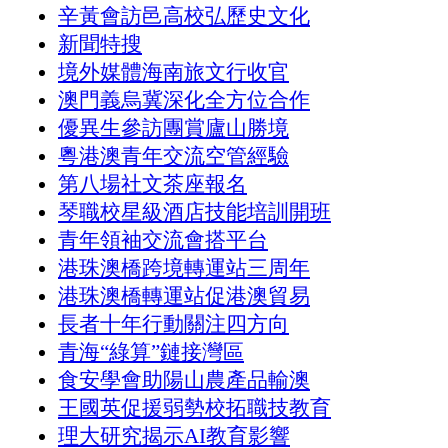
辛黃會訪邑高校弘歷史文化
新聞特搜
境外媒體海南旅文行收官
澳門義烏冀深化全方位合作
優異生參訪團賞廬山勝境
粵港澳青年交流空管經驗
第八場社文茶座報名
琴職校星級酒店技能培訓開班
青年領袖交流會搭平台
港珠澳橋跨境轉運站三周年
港珠澳橋轉運站促港澳貿易
長者十年行動關注四方向
青海“綠算”鏈接灣區
食安學會助陽山農產品輸澳
王國英促援弱勢校拓職技教育
理大研究揭示AI教育影響