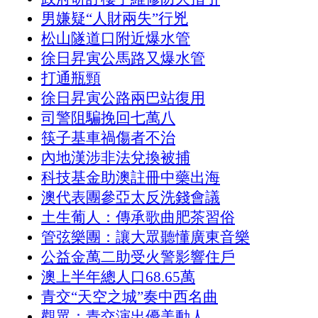
男嫌疑“人財兩失”行兇
松山隧道口附近爆水管
徐日昇寅公馬路又爆水管
打通瓶頸
徐日昇寅公路兩巴站復用
司警阻騙挽回七萬八
筷子基車禍傷者不治
內地漢涉非法兌換被捕
科技基金助澳註冊中藥出海
澳代表團參亞太反洗錢會議
土生葡人：傳承歌曲肥茶習俗
管弦樂團：讓大眾聽懂廣東音樂
公益金萬二助受火警影響住戶
澳上半年總人口68.65萬
青交“天空之城”奏中西名曲
觀眾：青交演出優美動人