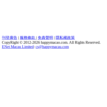
刊登廣告
|
服務條款
|
免責聲明
|
隱私權政策
CopyRight © 2012-
2026 happymacao.com. All Rights Reserved.
ENet Macau Limited
:
cs@happymacau.com