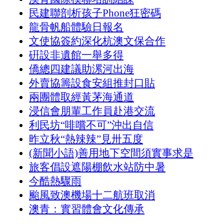
民建聯剖析孩子Phone狂密碼
龍骨帆船體驗日報名
文使協簽約深化杭澳文保合作
硏設非遺館一舉多得
僑總四建議助漯河出海
外賣協籌設食安組推封口貼
兩團體取經黃茅海通道
浸信會朋輩工作員赴港交流
利民坊“啡嚐不可”沖出自信
昨立秋“熱辣辣”見卅五度
(新聞小語)善用地下空間須實事求是
旅客倡設遮陽棚飲水站防中暑
今酷熱驟雨
颱風致澳機場十二航班取消
澳青：實習體會文化傳承