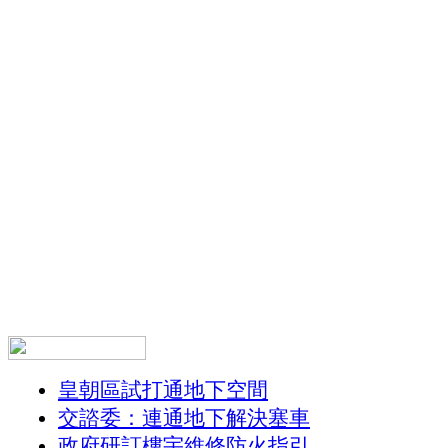
皇朝區試打通地下空間
交諮委：連通地下解決塞車
政府研訂樓宇維修防火指引