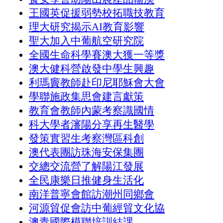
王國英促援弱勢校拓職技教育
理大研究揭示AI教育影響
聖大加入中葡航空研究院
全國生命科學賽澳大獲一等獎
澳大健科營啟發中學生興趣
利瑪竇教師赴印尼耶穌會大會
學聯施政集思會建言獻策
教育會教師內蒙考察識國情
科大學者瀋陽分享再生醫學
發策實習生考察灣區科創
澳代表團訪珠海安保集團
交總交流營了解陽江發展
全民康樂日推健身生活化
南洋普寧會館訪潮州同鄉會
河源貿促會訪中葡經貿文化協
澳青國際模聯培訓結課