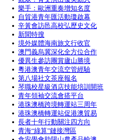
樂手：歐洲重奏增知名度
自貿港青年匯活動瓊啟幕
辛黃會訪邑高校弘歷史文化
新聞特搜
境外媒體海南旅文行收官
澳門義烏冀深化全方位合作
優異生參訪團賞廬山勝境
粵港澳青年交流空管經驗
第八場社文茶座報名
琴職校星級酒店技能培訓開班
青年領袖交流會搭平台
港珠澳橋跨境轉運站三周年
港珠澳橋轉運站促港澳貿易
長者十年行動關注四方向
青海“綠算”鏈接灣區
食安學會助陽山農產品輸澳