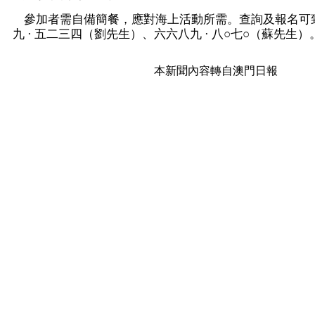
參加者需自備簡餐，應對海上活動所需。查詢及報名可
九 · 五二三四（劉先生）、六六八九 · 八○七○（蘇先生）
本新聞內容轉自澳門日報