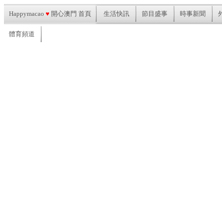
Happymacao
♥
開心澳門 首頁
生活快訊
節目盛事
時事新聞
體育頻道