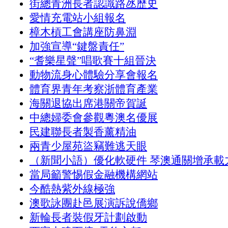
街總青洲長者認識路氹歷史
愛情充電站小組報名
樟木槓工會講座防鼻淵
加強宣導“鍵盤責任”
“耆樂星聲”唱歌賽十組晉決
動物流身心體驗分享會報名
體育界青年考察浙體育產業
海關退協出席港關帝賀誕
中總婦委會參觀粵澳名優展
民建聯長者製香薰精油
兩青少屋苑盜竊難逃天眼
（新聞小語）優化軟硬件 琴澳通關增承載
當局籲警惕假金融機構網站
今酷熱紫外線極強
澳歌詠團赴邑展演訴說僑鄉
新輪長者裝假牙計劃啟動