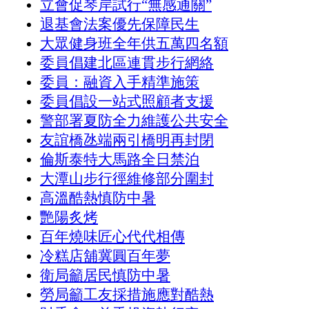
立會促琴岸試行“無感通關”
退基會法案優先保障民生
大眾健身班全年供五萬四名額
委員倡建北區連貫步行網絡
委員：融資入手精準施策
委員倡設一站式照顧者支援
警部署夏防全力維護公共安全
友誼橋氹端兩引橋明再封閉
倫斯泰特大馬路全日禁泊
大潭山步行徑維修部分圍封
高溫酷熱慎防中暑
艷陽炙烤
百年燒味匠心代代相傳
冷糕店舖冀圓百年夢
衛局籲居民慎防中暑
勞局籲工友採措施應對酷熱