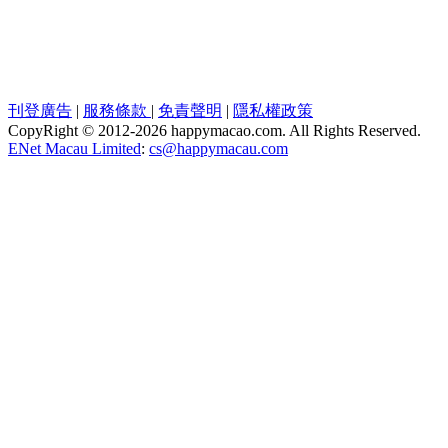
刊登廣告
|
服務條款
|
免責聲明
|
隱私權政策
CopyRight © 2012-
2026 happymacao.com. All Rights Reserved.
ENet Macau Limited
:
cs@happymacau.com