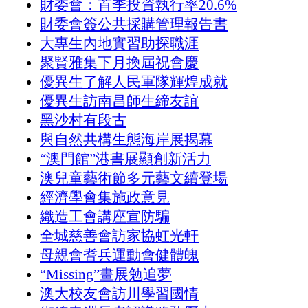
財委會：首季投資執行率20.6%
財委會簽公共採購管理報告書
大專生內地實習助探職涯
聚賢雅集下月換屆祝會慶
優異生了解人民軍隊輝煌成就
優異生訪南昌師生締友誼
黑沙村有段古
與自然共構生態海岸展揭幕
“澳門館”港書展顯創新活力
澳兒童藝術節多元藝文續登場
經濟學會集施政意見
織造工會講座宣防騙
全城慈善會訪家協虹光軒
母親會耆兵運動會健體魄
“Missing”畫展勉追夢
澳大校友會訪川學習國情