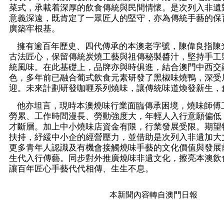
菜式，承載着深厚的飲食傳統與民間情懷。是次列入非遺
意義深遠，既肯定了一眾匠人的堅守，亦為傳統手藝的保
廣築牢根基。
擁有逾百年歷史、四代傳承的本澳老字號，陳偉良指陳
古法匠心，保留傳統炭燒工藝與祖傳秘製醬汁，堅持手工
統風味。在此基礎上，品牌亦與時俱進，結合澳門中西交
色，多年前已融合葡式飲食元素研發了黑椒味燒鴨，深受
迎。未來計劃研發咖喱系列燒味，讓傳統味道煥發新生，
他亦坦言，現時本澳燒味行業面臨傳承困境，燒味師傅
勞累、工作時間漫長、勞動強度大，年輕人入行意願偏低
才斷層。加上中小燒味店資金有限，行業發展受限。期望
扶持，紓緩中小企的經營壓力，並借助是次列入非遺加大
更多青年人認識及有機會接觸燒味手藝的文化價值與發展
生代入行傳藝。同步對外推廣燒味非遺文化，擦亮本澳飲
讓百年匠心手藝代代相傳、生生不息。
本新聞內容轉自澳門日報