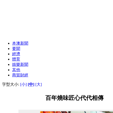
本澳新聞
要聞
經濟
體育
娛樂新聞
其他
商貿財經
字型大小:
[小]
[中]
[大]
百年燒味匠心代代相傳