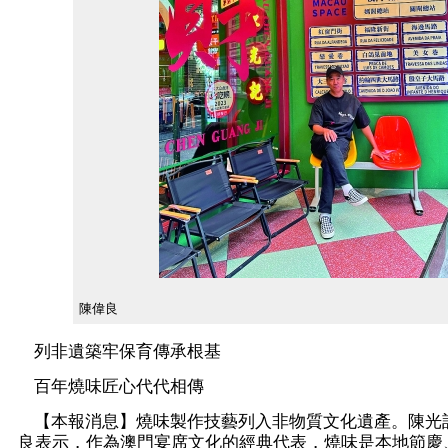
陳偉良
列非遺築牢保育傳承根基
百年燒味匠心代代相傳
【本報消息】燒味製作技藝列入非物質文化遺產。陳光
良表示，作為澳門宴席文化的經典代表，燒味是本地節慶