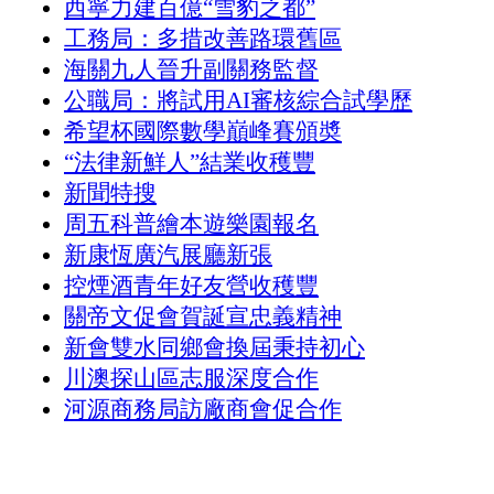
西寧力建百億“雪豹之都”
工務局：多措改善路環舊區
海關九人晉升副關務監督
公職局：將試用AI審核綜合試學歷
希望杯國際數學巔峰賽頒奬
“法律新鮮人”結業收穫豐
新聞特搜
周五科普繪本遊樂園報名
新康恆廣汽展廳新張
控煙酒青年好友營收穫豐
關帝文促會賀誕宣忠義精神
新會雙水同鄉會換屆秉持初心
川澳探山區志服深度合作
河源商務局訪廠商會促合作