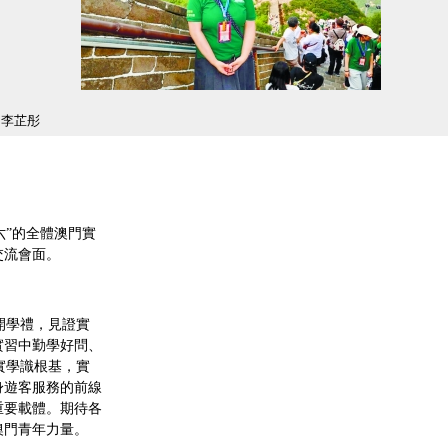
李芷彤
”的全體澳門實
交流會面。
開學禮，見證實
實習中勤學好問、
實學識根基，實
身遊客服務的前線
重要載體。期待各
澳門青年力量。