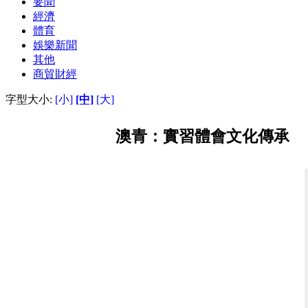
要聞
經濟
體育
娛樂新聞
其他
商貿財經
字型大小:
[小]
[中]
[大]
澳青：實習體會文化傳承