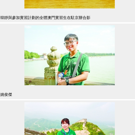
韓靜與參加實習計劃的全體澳門實習生在駐京辦合影
姚俊傑