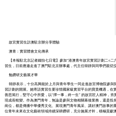
故宮實習生訪澳駐京辦分享體驗
澳青：實習體會文化傳承
【本報駐北京記者鐵怡七日電】參加“港澳青年故宮實習計劃二○二六
習生，日前應邀走進了澳門駐北京辦事處，代主任韓靜與同學們親切
勉鑽研文藝展才華
韓靜表示，十分高興能於上月與青年學生一同走進故宮博物院參與
習計劃的開展。她寄語實習生要珍惜國家級實習平台的寶貴機遇，在
善思篤行，堅守心中所愛，以“擇一事，終一生” 的故宮匠人精神，夯
現成長蛻變。作為澳門青年，無論是參與文物相關幕後業務，還是投
崗位，都是傳播中華優秀文化、展現澳門青年風采、講好澳門故事的
位青年未來在文化藝術領域持續深耕鑽研，充分施展才幹，積極貢獻