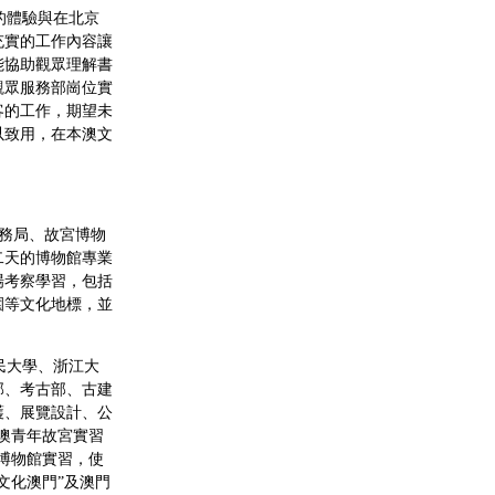
的體驗與在北京
充實的工作內容讓
能協助觀眾理解書
觀眾服務部崗位實
客的工作，期望未
以致用，在本澳文
務局、故宮博物
二天的博物館專業
場考察學習，包括
園等文化地標，並
民大學、浙江大
部、考古部、古建
護、展覽設計、公
澳青年故宮實習
博物館實習，使
文化澳門”及澳門