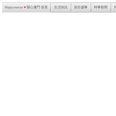
Happymacao
♥
開心澳門 首頁
生活快訊
節目盛事
時事新聞