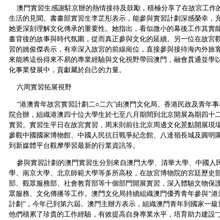
澳門實習生感謝駐京辦的熱情接待及鼓勵，積極分享了在故宮工作
生活的見聞。書畫部實習生李芷彤表示，能參與實習計劃深感榮幸，
她更深刻理解文化傳承的重要性。她指出，看似微小的幕後工作其實
畫背後的故事與時代氛圍，從而真正參與文化的延續。另一位在故宮
習的姚俊傑表示，有幸深入故宮的前線崗位，直接參與接待海內外旅
來能將這份得來不易的專業經驗與文化視野帶回澳門，融會貫通並學
化事業發展中，貢獻屬於自己的力量。
六周實習拓展視野
“港澳青年故宮實習計劃二○二六”由澳門文化局、香港民政及青年事
院合辦，組織港澳四十位大學生於七至八月期間到北京開展為期四十
實習。實習生平日在故宮實習，周末則前往北京周邊文化景點開展現
參觀中國國家博物館、中國人民抗日戰爭紀念館、八達嶺長城及圓明
到新媒體平台觀摩學習最新的行業資訊等。
參與實習計劃的澳門實習生分別來自澳門大學、清華大學、中國人
學、南京大學、北京師範大學等多所高校，在故宮博物院的宮廷歷史
部、觀眾服務部、社會教育部等十個部門開展實習，深入體驗文物保
眾服務、文化傳播等工作。澳門文化局持續組織澳門優秀青年參與“港
計劃”，今年已到第六屆。澳門主辦方表示，組織澳門青年到國家一級
他們積累了珍貴的工作經驗，有效提高自身專業水平，培育助力建設“