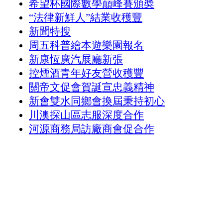
希望杯國際數學巔峰賽頒奬
“法律新鮮人”結業收穫豐
新聞特搜
周五科普繪本遊樂園報名
新康恆廣汽展廳新張
控煙酒青年好友營收穫豐
關帝文促會賀誕宣忠義精神
新會雙水同鄉會換屆秉持初心
川澳探山區志服深度合作
河源商務局訪廠商會促合作