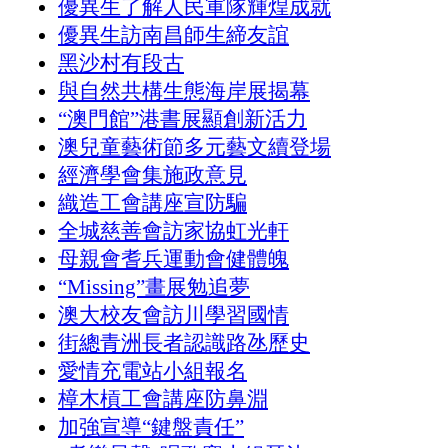
優異生了解人民軍隊輝煌成就
優異生訪南昌師生締友誼
黑沙村有段古
與自然共構生態海岸展揭幕
“澳門館”港書展顯創新活力
澳兒童藝術節多元藝文續登場
經濟學會集施政意見
織造工會講座宣防騙
全城慈善會訪家協虹光軒
母親會耆兵運動會健體魄
“Missing”畫展勉追夢
澳大校友會訪川學習國情
街總青洲長者認識路氹歷史
愛情充電站小組報名
樟木槓工會講座防鼻淵
加強宣導“鍵盤責任”