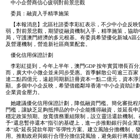
中小企營商信心疲弱對前景悲觀
委員：融資入手精準施策
【本報消息】北區社諮委李彩紅表示，不少中小企反映
弱，對前景悲觀，期望從融資機制入手，精準施策，協助
局，守護澳門經濟的多元根基。有委員希望優化新城A區
及營運機制，營造新社區商業配套。
優化信用保證計劃
李彩紅提到，今年上半年，澳門GDP 按年實質增長百分
而，廣大中小微企並未同步受惠。首季解散公司逾三百家
達二點四億元，遠超同期新註冊資本一點二億元，資本淨
顯。多個中小企反映，希望借鑑鄰埠香港“中小企資助計劃
企業資金壓力。
她建議優化信用保證計劃，降低融資門檻。簡化審批程
門檻，讓缺乏足夠抵押品的中小企能獲得融資，並延長申
穩定政策預期。放寬債務重組限制，設立靈活還款機制。
予“還息暫停還本”指引的基礎上，進一步推動銀行與企業
本”或“延長貸款年期”等彈性方案。建立風險分擔機制，發
用。推動政府與銀行合理分擔信貸風險，避免銀行將風險