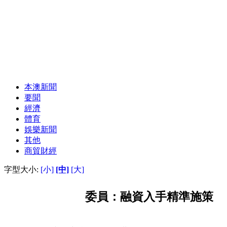
本澳新聞
要聞
經濟
體育
娛樂新聞
其他
商貿財經
字型大小:
[小]
[中]
[大]
委員：融資入手精準施策