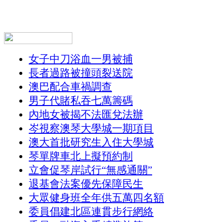
女子中刀浴血一男被捕
長者過路被撞頭裂送院
澳巴配合車禍調查
男子代賭私吞七萬籌碼
內地女被揭不法匯兌法辦
岑視察澳琴大學城一期項目
澳大首批研究生入住大學城
琴單牌車北上擬預約制
立會促琴岸試行“無感通關”
退基會法案優先保障民生
大眾健身班全年供五萬四名額
委員倡建北區連貫步行網絡