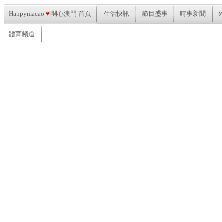
Happymacao
♥
開心澳門 首頁
生活快訊
節目盛事
時事新聞
體育頻道