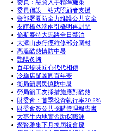
委員：融資入手精準施策
委員倡設一站式照顧者支援
警部署夏防全力維護公共安全
友誼橋氹端兩引橋明再封閉
倫斯泰特大馬路全日禁泊
大潭山步行徑維修部分圍封
高溫酷熱慎防中暑
艷陽炙烤
百年燒味匠心代代相傳
冷糕店舖冀圓百年夢
衛局籲居民慎防中暑
勞局籲工友採措施應對酷熱
財委會：首季投資執行率20.6%
財委會簽公共採購管理報告書
大專生內地實習助探職涯
聚賢雅集下月換屆祝會慶