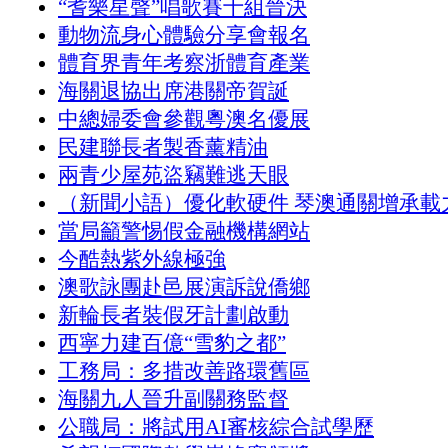
“耆樂星聲”唱歌賽十組晉決
動物流身心體驗分享會報名
體育界青年考察浙體育產業
海關退協出席港關帝賀誕
中總婦委會參觀粵澳名優展
民建聯長者製香薰精油
兩青少屋苑盜竊難逃天眼
（新聞小語）優化軟硬件 琴澳通關增承載
當局籲警惕假金融機構網站
今酷熱紫外線極強
澳歌詠團赴邑展演訴說僑鄉
新輪長者裝假牙計劃啟動
西寧力建百億“雪豹之都”
工務局：多措改善路環舊區
海關九人晉升副關務監督
公職局：將試用AI審核綜合試學歷