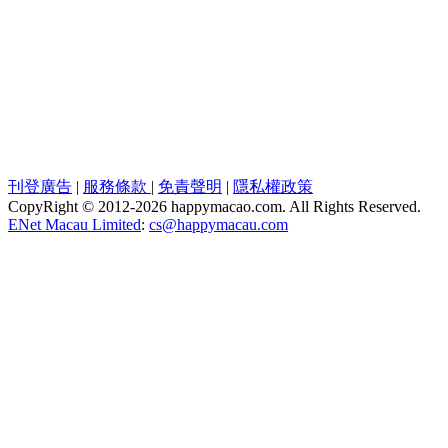
刊登廣告
|
服務條款
|
免責聲明
|
隱私權政策
CopyRight © 2012-
2026 happymacao.com. All Rights Reserved.
ENet Macau Limited
:
cs@happymacau.com