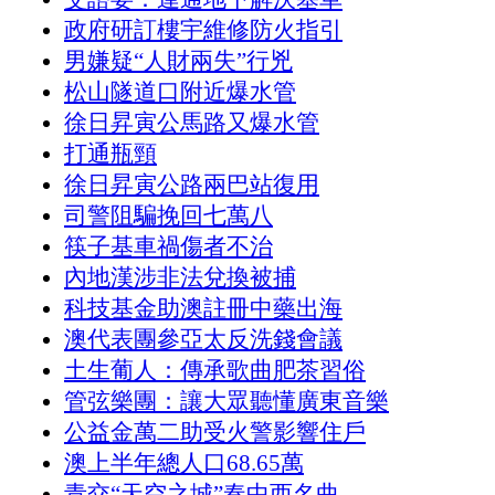
政府研訂樓宇維修防火指引
男嫌疑“人財兩失”行兇
松山隧道口附近爆水管
徐日昇寅公馬路又爆水管
打通瓶頸
徐日昇寅公路兩巴站復用
司警阻騙挽回七萬八
筷子基車禍傷者不治
內地漢涉非法兌換被捕
科技基金助澳註冊中藥出海
澳代表團參亞太反洗錢會議
土生葡人：傳承歌曲肥茶習俗
管弦樂團：讓大眾聽懂廣東音樂
公益金萬二助受火警影響住戶
澳上半年總人口68.65萬
青交“天空之城”奏中西名曲