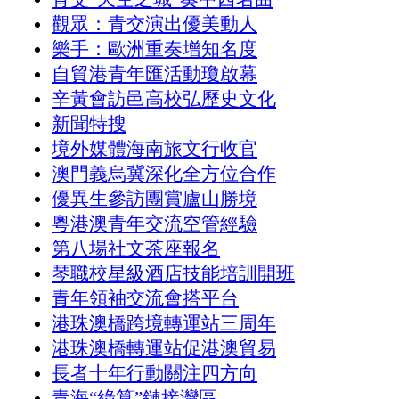
觀眾：青交演出優美動人
樂手：歐洲重奏增知名度
自貿港青年匯活動瓊啟幕
辛黃會訪邑高校弘歷史文化
新聞特搜
境外媒體海南旅文行收官
澳門義烏冀深化全方位合作
優異生參訪團賞廬山勝境
粵港澳青年交流空管經驗
第八場社文茶座報名
琴職校星級酒店技能培訓開班
青年領袖交流會搭平台
港珠澳橋跨境轉運站三周年
港珠澳橋轉運站促港澳貿易
長者十年行動關注四方向
青海“綠算”鏈接灣區