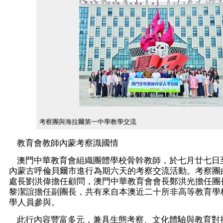
考察團與海拉爾第一中學教學交流
教育會教師內蒙考察識國情
澳門中華教育會組織團體學校骨幹教師，於七月廿七日
內蒙古呼倫貝爾市進行為期六天的考察交流活動。考察團
處長劉洪偉擔任顧問，澳門中華教育會會長鄭洪光擔任團
黎潔誼擔任副團長，共有來自本澳近二十所非高等教育學
學人員參與。
此行內容豐富多元，兼具生態考察、文化體驗與教育對