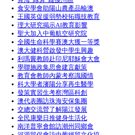
食安學會助陽山農產品輸澳
王國英促援弱勢校拓職技教育
理大研究揭示AI教育影響
聖大加入中葡航空研究院
全國生命科學賽澳大獲一等獎
澳大健科營啟發中學生興趣
利瑪竇教師赴印尼耶穌會大會
學聯施政集思會建言獻策
教育會教師內蒙考察識國情
科大學者瀋陽分享再生醫學
發策實習生考察灣區科創
澳代表團訪珠海安保集團
交總交流營了解陽江發展
全民康樂日推健身生活化
南洋普寧會館訪潮州同鄉會
河源貿促會訪中葡經貿文化協