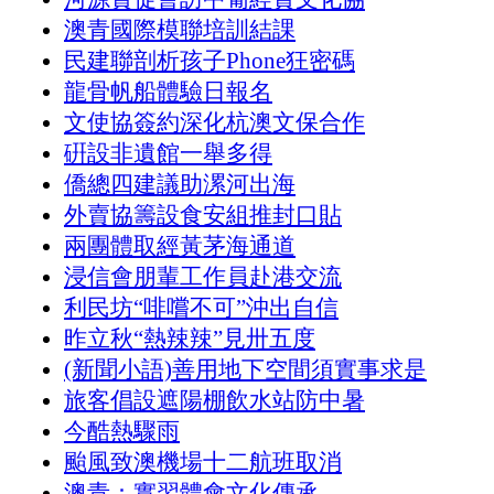
澳青國際模聯培訓結課
民建聯剖析孩子Phone狂密碼
龍骨帆船體驗日報名
文使協簽約深化杭澳文保合作
硏設非遺館一舉多得
僑總四建議助漯河出海
外賣協籌設食安組推封口貼
兩團體取經黃茅海通道
浸信會朋輩工作員赴港交流
利民坊“啡嚐不可”沖出自信
昨立秋“熱辣辣”見卅五度
(新聞小語)善用地下空間須實事求是
旅客倡設遮陽棚飲水站防中暑
今酷熱驟雨
颱風致澳機場十二航班取消
澳青：實習體會文化傳承