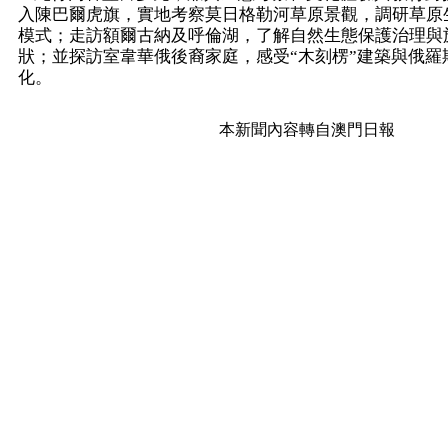
入陳巴爾虎旗，實地考察莫日格勒河草原景觀，調研草原
模式；走訪額爾古納及呼倫湖，了解自然生態保護治理與
狀；並探訪室韋華俄後裔家庭，感受“木刻楞”建築與俄羅
化。
本新聞內容轉自澳門日報