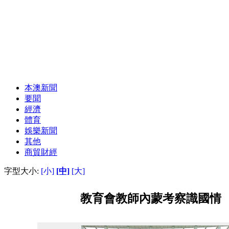
本澳新聞
要聞
經濟
體育
娛樂新聞
其他
商貿財經
字型大小:
[小]
[中]
[大]
教育會教師內蒙考察識國情