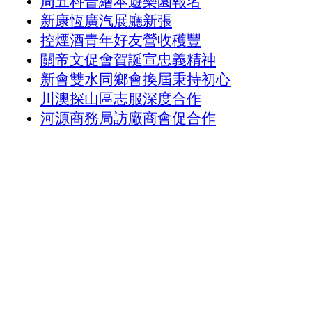
周五科普繪本遊樂園報名
新康恆廣汽展廳新張
控煙酒青年好友營收穫豐
關帝文促會賀誕宣忠義精神
新會雙水同鄉會換屆秉持初心
川澳探山區志服深度合作
河源商務局訪廠商會促合作