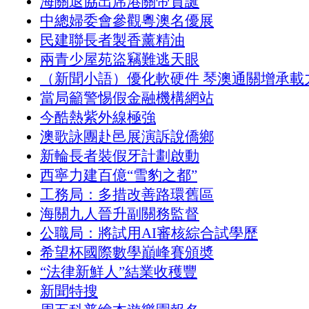
海關退協出席港關帝賀誕
中總婦委會參觀粵澳名優展
民建聯長者製香薰精油
兩青少屋苑盜竊難逃天眼
（新聞小語）優化軟硬件 琴澳通關增承載
當局籲警惕假金融機構網站
今酷熱紫外線極強
澳歌詠團赴邑展演訴說僑鄉
新輪長者裝假牙計劃啟動
西寧力建百億“雪豹之都”
工務局：多措改善路環舊區
海關九人晉升副關務監督
公職局：將試用AI審核綜合試學歷
希望杯國際數學巔峰賽頒奬
“法律新鮮人”結業收穫豐
新聞特搜