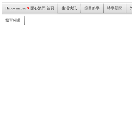
Happymacao
♥
開心澳門 首頁
生活快訊
節目盛事
時事新聞
體育頻道