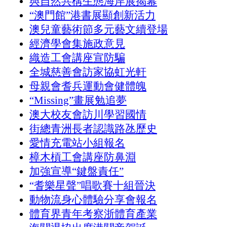
與自然共構生態海岸展揭幕
“澳門館”港書展顯創新活力
澳兒童藝術節多元藝文續登場
經濟學會集施政意見
織造工會講座宣防騙
全城慈善會訪家協虹光軒
母親會耆兵運動會健體魄
“Missing”畫展勉追夢
澳大校友會訪川學習國情
街總青洲長者認識路氹歷史
愛情充電站小組報名
樟木槓工會講座防鼻淵
加強宣導“鍵盤責任”
“耆樂星聲”唱歌賽十組晉決
動物流身心體驗分享會報名
體育界青年考察浙體育產業