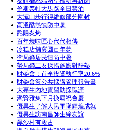
友誼橋氹端兩引橋明再封閉
倫斯泰特大馬路全日禁泊
大潭山步行徑維修部分圍封
高溫酷熱慎防中暑
艷陽炙烤
百年燒味匠心代代相傳
冷糕店舖冀圓百年夢
衛局籲居民慎防中暑
勞局籲工友採措施應對酷熱
財委會：首季投資執行率20.6%
財委會簽公共採購管理報告書
大專生內地實習助探職涯
聚賢雅集下月換屆祝會慶
優異生了解人民軍隊輝煌成就
優異生訪南昌師生締友誼
黑沙村有段古