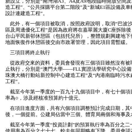
新設立，分別是“南灣湖A3、A4及A9地段臨時開放空間
造工程”、“公共採購平台第二階段”及“新城E1區設備及
設計連建造工程”。
此外，有一個項目被取消，按照政府說明，取消“巴波
區及周邊優化工程”是因為政府將在嘉翠麗大廈C座拆除後
台山平民新邨休憩區（包括托兒所），整體規劃興建地下
地面恢復作休憩區後交由市政署管理，因此項目需暫緩。
三項目將終止執行
從政府交來的資料，委員會發現有三個項目雖然沒有被
止執行，分別是“澳門大學——FLL實證法學研究中心設備
珠澳大橋行動站新控制中心建造工程”及“內港南臨時污水
工程”。
截至今年第一季度的一百九十九個項目中，有七十個項
率為○，涉及經核准預算約十億元。
在項目進度方面，共有六個項目調整預計完成日期，其
後，一個提前。公建局佔當中三個、體育局兩個和海事及
截至今年第一季度“投資計劃”的預算執行率為百分之二
使用率為百分之七十七，較去年同期略有下降，委員會認