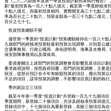
進《二○二六財政年度第一季度投資計劃預算執行報告》，
劃”最初預算為一百八十點八億元，截至第一季度經核准
十點八億元，與最初預算相同。實際開支為三十七點二億
率為百分之二十點六，預留金額為一百三十九點二億元，
百分之七十七。
投資預算總額不變
儘管第一季度的“投資計劃”預算總額維持在一百八十點
九個部門的經核准預算較最初預算出現調整，分別是公建
交通事務局、行政公職局、身份證明局、海事及水務局、
保安部隊事務局以及環保局。
委員會關注上述部門的預算調整會否影響其原項目計劃
要求政府說明，按照政府回覆，部門的預算調整，主要是
狀況，從部分預計在今年有餘額預算的項目，撥出預算以
不足的項目，該等預算的調整，不影響項目原計劃的執行
季內新設立三項目
截至今年第一季度“投資計劃”共登錄一百九十九個項目
季度期間，新登錄二十個項目，共涉及經核准預算四億元
登錄項目中，十七個項目為重新登錄，其餘三個項目為在