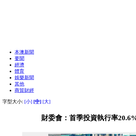
本澳新聞
要聞
經濟
體育
娛樂新聞
其他
商貿財經
字型大小:
[小]
[中]
[大]
財委會：首季投資執行率20.6