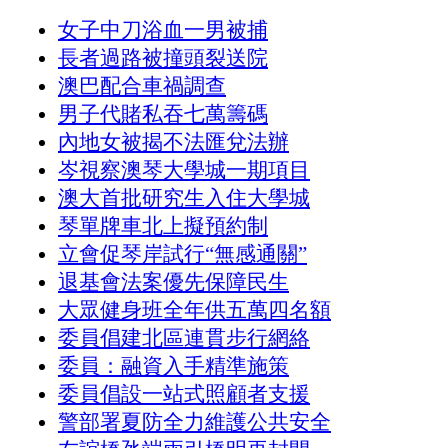
女子中刀浴血一男被捕
長者過路被撞頭裂送院
澳巴配合車禍調查
男子代賭私吞七萬籌碼
內地女被揭不法匯兌法辦
岑視察澳琴大學城一期項目
澳大首批研究生入住大學城
琴單牌車北上擬預約制
立會促琴岸試行“無感通關”
退基會法案優先保障民生
大眾健身班全年供五萬四名額
委員倡建北區連貫步行網絡
委員：融資入手精準施策
委員倡設一站式照顧者支援
警部署夏防全力維護公共安全