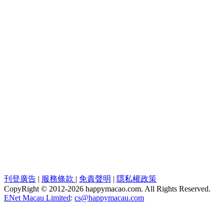
刊登廣告
|
服務條款
|
免責聲明
|
隱私權政策
CopyRight © 2012-
2026 happymacao.com. All Rights Reserved.
ENet Macau Limited
:
cs@happymacau.com