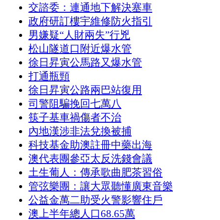
交諮委：連通地下解決塞車
政府研訂樓宇維修防火指引
男嫌疑“人財兩失”行兇
松山隧道口附近爆水管
徐日昇寅公馬路又爆水管
打通瓶頸
徐日昇寅公路兩巴站復用
司警阻騙挽回七萬八
筷子基車禍傷者不治
內地漢涉非法兌換被捕
科技基金助澳註冊中藥出海
澳代表團參亞太反洗錢會議
土生葡人：傳承歌曲肥茶習俗
管弦樂團：讓大眾聽懂廣東音樂
公益金萬二助受火警影響住戶
澳上半年總人口68.65萬