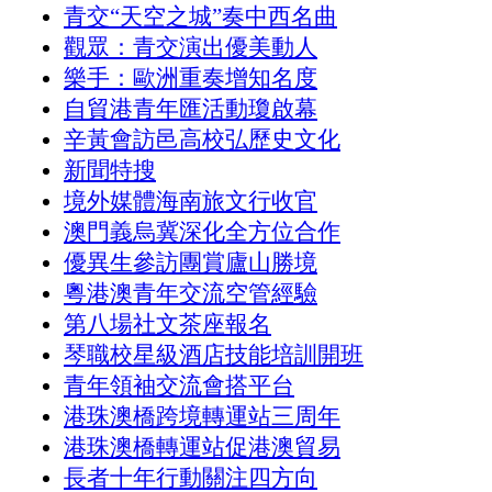
青交“天空之城”奏中西名曲
觀眾：青交演出優美動人
樂手：歐洲重奏增知名度
自貿港青年匯活動瓊啟幕
辛黃會訪邑高校弘歷史文化
新聞特搜
境外媒體海南旅文行收官
澳門義烏冀深化全方位合作
優異生參訪團賞廬山勝境
粵港澳青年交流空管經驗
第八場社文茶座報名
琴職校星級酒店技能培訓開班
青年領袖交流會搭平台
港珠澳橋跨境轉運站三周年
港珠澳橋轉運站促港澳貿易
長者十年行動關注四方向