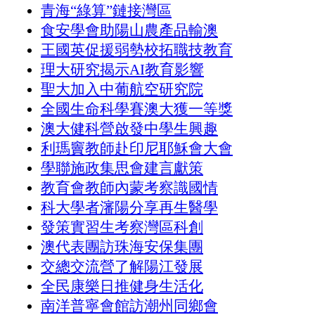
青海“綠算”鏈接灣區
食安學會助陽山農產品輸澳
王國英促援弱勢校拓職技教育
理大研究揭示AI教育影響
聖大加入中葡航空研究院
全國生命科學賽澳大獲一等獎
澳大健科營啟發中學生興趣
利瑪竇教師赴印尼耶穌會大會
學聯施政集思會建言獻策
教育會教師內蒙考察識國情
科大學者瀋陽分享再生醫學
發策實習生考察灣區科創
澳代表團訪珠海安保集團
交總交流營了解陽江發展
全民康樂日推健身生活化
南洋普寧會館訪潮州同鄉會