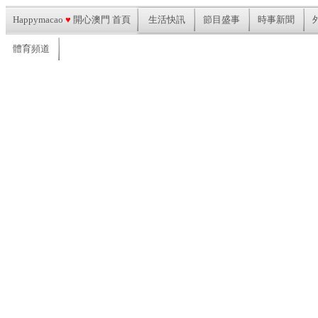
Happymacao
♥
開心澳門 首頁
生活快訊
節目盛事
時事新聞
體育頻道