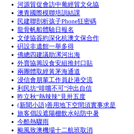
河源貿促會訪中葡經貿文化協
澳青國際模聯培訓結課
民建聯剖析孩子Phone狂密碼
龍骨帆船體驗日報名
文使協簽約深化杭澳文保合作
硏設非遺館一舉多得
僑總四建議助漯河出海
外賣協籌設食安組推封口貼
兩團體取經黃茅海通道
浸信會朋輩工作員赴港交流
利民坊“啡嚐不可”沖出自信
昨立秋“熱辣辣”見卅五度
(新聞小語)善用地下空間須實事求是
旅客倡設遮陽棚飲水站防中暑
今酷熱驟雨
颱風致澳機場十二航班取消