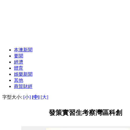
本澳新聞
要聞
經濟
體育
娛樂新聞
其他
商貿財經
字型大小:
[小]
[中]
[大]
發策實習生考察灣區科創