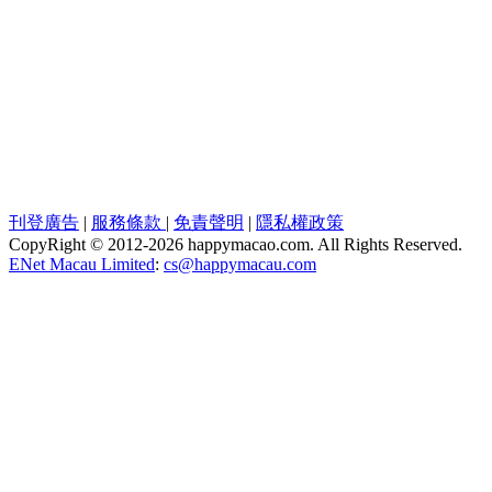
刊登廣告
|
服務條款
|
免責聲明
|
隱私權政策
CopyRight © 2012-
2026 happymacao.com. All Rights Reserved.
ENet Macau Limited
:
cs@happymacau.com