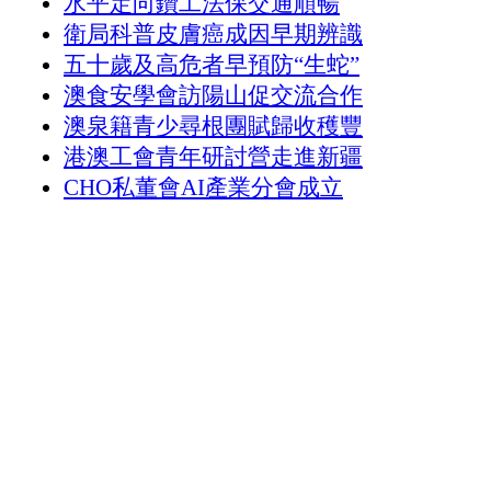
水平定向鑽工法保交通順暢
衛局科普皮膚癌成因早期辨識
五十歲及高危者早預防“生蛇”
澳食安學會訪陽山促交流合作
澳泉籍青少尋根團賦歸收穫豐
港澳工會青年研討營走進新疆
CHO私董會AI產業分會成立