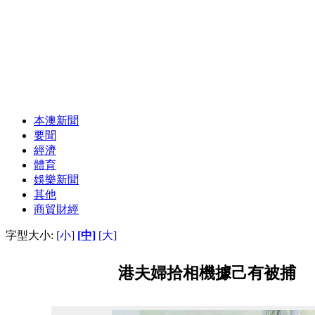
本澳新聞
要聞
經濟
體育
娛樂新聞
其他
商貿財經
字型大小:
[小]
[中]
[大]
港夫婦拾相機據己有被捕