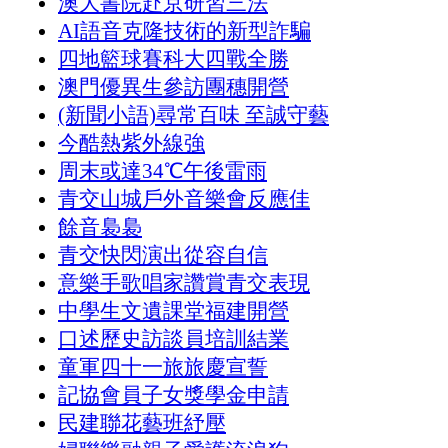
澳大書院赴京研習三法
AI語音克隆技術的新型詐騙
四地籃球賽科大四戰全勝
澳門優異生參訪團穗開營
(新聞小語)尋常百味 至誠守藝
今酷熱紫外線強
周末或達34℃午後雷雨
青交山城戶外音樂會反應佳
餘音裊裊
青交快閃演出從容自信
意樂手歌唱家讚賞青交表現
中學生文遺課堂福建開營
口述歷史訪談員培訓結業
童軍四十一旅旅慶宣誓
記協會員子女獎學金申請
民建聯花藝班紓壓