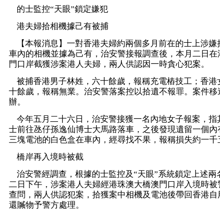
的士監控“天眼”鎖定嫌犯
港夫婦拾相機據己有被捕
【本報消息】一對香港夫婦約兩個多月前在的士上涉嫌
車內的相機並據為己有，治安警接報調查後，本月二日在
門口岸截獲涉案港人夫婦，兩人供認因一時貪心犯案。
被捕香港男子林姓，六十餘歲，報稱充電樁技工；香港
十餘歲，報稱無業。治安警落案控以拾遺不報罪。案件移
辦。
今年五月二十六日，治安警接獲一名內地女子報案，指
士前往氹仔孫逸仙博士大馬路落車，之後發現遺留一個內
三塊電池的白色盒在車內，經尋找不果，報稱損失約一千
橋岸再入境時被截
治安警經調查，根據的士監控及“天眼”系統鎖定上述兩
二日下午，涉案港人夫婦經港珠澳大橋澳門口岸入境時被
查問，兩人供認犯案，拾獲案中相機及電池後帶回香港自
還贓物予警方處理。