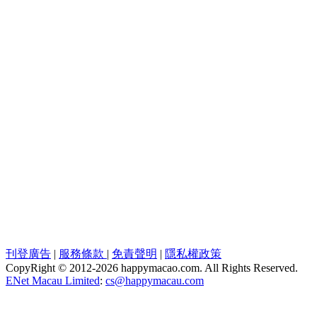
刊登廣告
|
服務條款
|
免責聲明
|
隱私權政策
CopyRight © 2012-
2026 happymacao.com. All Rights Reserved.
ENet Macau Limited
:
cs@happymacau.com