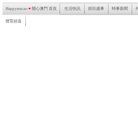
Happymacao
♥
開心澳門 首頁
生活快訊
節目盛事
時事新聞
體育頻道