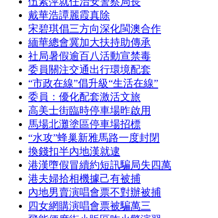
伍素萍就任治安警察局長
戴華浩譚麗霞真除
宋碧琪倡三方向深化閩澳合作
緬華總會冀加大扶持助傳承
社局暑假逾百八活動宣禁毒
委員關注交通出行環境配套
“市政在線”倡升級“生活在線”
委員：優化配套激活文旅
高美士街臨時停車場昨啟用
馬場北灘塗區停車場招標
“水攻”蜂巢新雅馬路一度封閉
換錢扣半內地漢就逮
港漢墮假冒續約短訊騙局失四萬
港夫婦拾相機據己有被捕
內地男賣演唱會票不對辦被捕
四女網購演唱會票被騙萬三