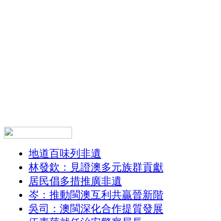
地道百味列非遺
林發欽：見證澳多元族群貢獻
居民倡多措推廣非遺
岑：推動閩澳互利共贏晉新階
吳司：澳閩深化合作提質發展