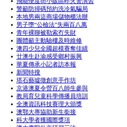
飛能便度街小販區昨火警演習
警籲防掃碼預約洗冷氣騙局
本地男兩盜商場儲物櫃法辦
男子墮“公檢法”失兩百八萬
青年裸聊被勒索冇失財
團體籲主動驗樓及時維修
澳四少兒全國超模賽奪佳績
廿澳生赴渝感受鄉村振興
華夏傳承小記者訪本報
新聞特搜
塔石藝墟徵創意手作坊
京港澳夏令營百八師生參與
教局育兒童科學傳播員培訓
全澳資訊科技賽理大頒獎
澳鄂大專協助新生銜接
科大學者獲國際獎項