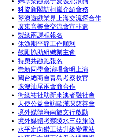
婦聯樂融親子愛護流浪狗
科協新閣訪柯嵐介紹會務
琴澳遊戲業界上海交流探合作
廣東音樂會交流會宣非遺
製總兩課程報名
休漁期平靜工作順利
鼓勵協助組織業主會
特奧共融跑報名
崇新同學會演唱會明上演
閩台總商會青島考察收官
珠澳汕尾兩會商合作
街總祐社助新來澳者融社會
天使公益會訪歐漢琛慈善會
境外媒體海南旅文行啟動
境外媒體考察陵水三亞旅遊
水平定向鑽工法升級變電站