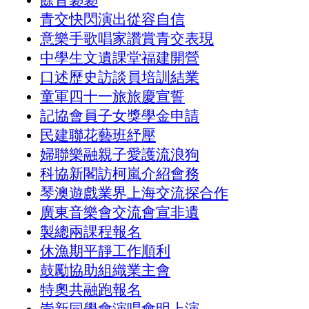
餘音裊裊
青交快閃演出從容自信
意樂手歌唱家讚賞青交表現
中學生文遺課堂福建開營
口述歷史訪談員培訓結業
童軍四十一旅旅慶宣誓
記協會員子女獎學金申請
民建聯花藝班紓壓
婦聯樂融親子愛護流浪狗
科協新閣訪柯嵐介紹會務
琴澳遊戲業界上海交流探合作
廣東音樂會交流會宣非遺
製總兩課程報名
休漁期平靜工作順利
鼓勵協助組織業主會
特奧共融跑報名