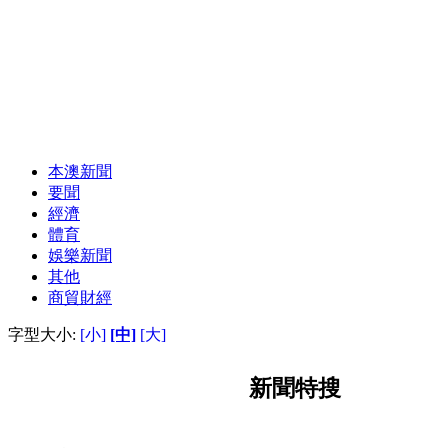
本澳新聞
要聞
經濟
體育
娛樂新聞
其他
商貿財經
字型大小:
[小]
[中]
[大]
新聞特搜