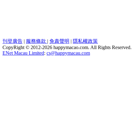
刊登廣告
|
服務條款
|
免責聲明
|
隱私權政策
CopyRight © 2012-
2026 happymacao.com. All Rights Reserved.
ENet Macau Limited
:
cs@happymacau.com