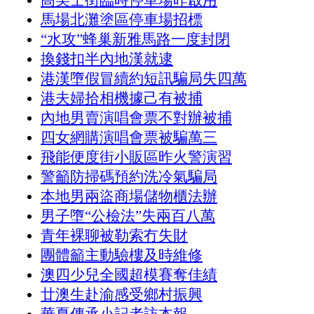
高美士街臨時停車場昨啟用
馬場北灘塗區停車場招標
“水攻”蜂巢新雅馬路一度封閉
換錢扣半內地漢就逮
港漢墮假冒續約短訊騙局失四萬
港夫婦拾相機據己有被捕
內地男賣演唱會票不對辦被捕
四女網購演唱會票被騙萬三
飛能便度街小販區昨火警演習
警籲防掃碼預約洗冷氣騙局
本地男兩盜商場儲物櫃法辦
男子墮“公檢法”失兩百八萬
青年裸聊被勒索冇失財
團體籲主動驗樓及時維修
澳四少兒全國超模賽奪佳績
廿澳生赴渝感受鄉村振興