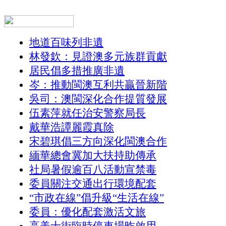
地道百味列非遺
林發欽：見證澳多元族群貢獻
居民倡多措推廣非遺
岑：推動閩澳互利共贏晉新階
吳司：澳閩深化合作提質發展
伍素萍就任治安警察局長
戴華浩譚麗霞真除
宋碧琪倡三方向深化閩澳合作
緬華總會冀加大扶持助傳承
社局暑假逾百八活動宣禁毒
委員關注交通出行環境配套
“市政在線”倡升級“生活在線”
委員：優化配套激活文旅