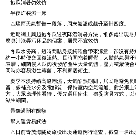
抱瓜消暑勿效仿
半夜炸裂濕一床
△驟雨天氣暫告一段落，周末氣溫或飆升至卅四度。
近期網上興起抱冬瓜過夜降溫消暑方法，惟多處出現冬
腐臭汁液弄污床品的個案，居民不宜效仿。
冬瓜水份高，短時間貼身接觸確會帶來涼意，卻沒有持
約一小時便會回復溫熱。長時間抱着睡覺，人體熱氣與汗
表層，細菌侵入瓜肉後發酵產生大量氣體，壓力積聚便會引
同時亦容易滋生霉菌，不利家居衛生。
夏季本澳持續高溫潮濕，天氣酷熱期間，居民應避免長
留，多補充水分及電解質，保持室內空氣流通。對於網上
方，大眾應理性看待，優先選用衛生、穩妥防暑方式，以
滋生細菌。
帶錢過關有限額
幫人運貨易觸法
△日前青茂海關於旅檢出境通道例行巡查，截查一名出