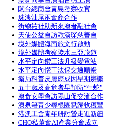
崇新同學會演唱會明上演
閩台總商會青島考察收官
珠澳汕尾兩會商合作
街總祐社助新來澳者融社會
天使公益會訪歐漢琛慈善會
境外媒體海南旅文行啟動
境外媒體考察陵水三亞旅遊
水平定向鑽工法升級變電站
水平定向鑽工法保交通順暢
衛局科普皮膚癌成因早期辨識
五十歲及高危者早預防“生蛇”
澳食安學會訪陽山促交流合作
澳泉籍青少尋根團賦歸收穫豐
港澳工會青年研討營走進新疆
CHO私董會AI產業分會成立