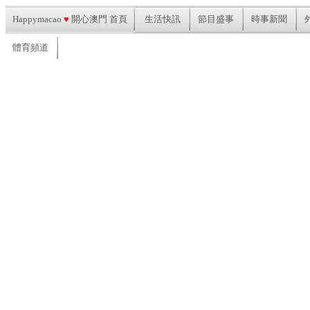
Happymacao
♥
開心澳門 首頁
生活快訊
節目盛事
時事新聞
體育頻道