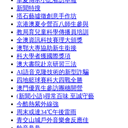
華夏傳承小記者訪本報
新聞特搜
塔石藝墟徵創意手作坊
京港澳夏令營百八師生參與
教局育兒童科學傳播員培訓
全澳資訊科技賽理大頒獎
澳鄂大專協助新生銜接
科大學者獲國際獎項
澳大書院赴京研習三法
AI語音克隆技術的新型詐騙
四地籃球賽科大四戰全勝
澳門優異生參訪團穗開營
(新聞小語)尋常百味 至誠守藝
今酷熱紫外線強
周末或達34℃午後雷雨
青交山城戶外音樂會反應佳