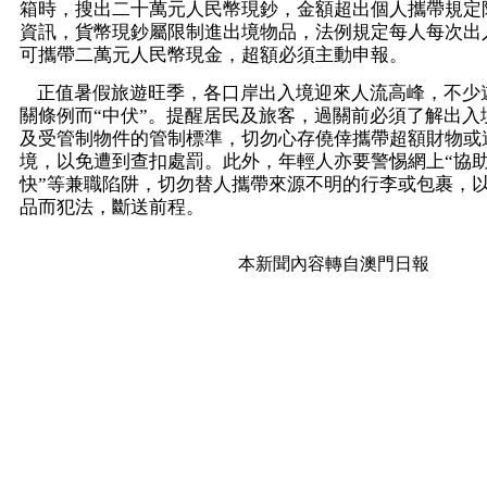
箱時，搜出二十萬元人民幣現鈔，金額超出個人攜帶規定
資訊，貨幣現鈔屬限制進出境物品，法例規定每人每次出
可攜帶二萬元人民幣現金，超額必須主動申報。
正值暑假旅遊旺季，各口岸出入境迎來人流高峰，不少
關條例而“中伏”。提醒居民及旅客，過關前必須了解出入
及受管制物件的管制標準，切勿心存僥倖攜帶超額財物或
境，以免遭到查扣處罰。此外，年輕人亦要警惕網上“協
快”等兼職陷阱，切勿替人攜帶來源不明的行李或包裹，
品而犯法，斷送前程。
本新聞內容轉自澳門日報