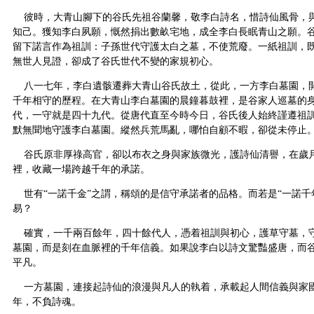
彼時，大青山腳下的谷氏先祖谷蘭馨，敬李白詩名，惜詩仙風骨，
知己。獲知李白夙願，慨然捐出數畝宅地，成全李白長眠青山之願。
留下諾言作為祖訓：子孫世代守護太白之墓，不使荒廢。一紙祖訓，
無世人見證，卻成了谷氏世代不變的家規初心。
八一七年，李白遺骸遷葬大青山谷氏故土，從此，一方李白墓園，
千年相守的歷程。在大青山李白墓園的晨鐘暮鼓裡，是谷家人巡墓的
代，一守就是四十九代。從唐代直至今時今日，谷氏後人始終謹遵祖
默無聞地守護李白墓園。縱然兵荒馬亂，哪怕自顧不暇，卻從未停止
谷氏原非厚祿高官，卻以布衣之身與家族微光，護詩仙清譽，在歲
裡，收藏一場跨越千年的承諾。
世有“一諾千金”之謂，稱頌的是信守承諾者的品格。而若是“一諾千
易？
確實，一千兩百餘年，四十餘代人，憑着祖訓與初心，護草守墓，
墓園，而是刻在血脈裡的千年信義。如果說李白以詩文驚豔盛唐，而
平凡。
一方墓園，連接起詩仙的浪漫與凡人的執着，承載起人間信義與家
年，不負詩魂。