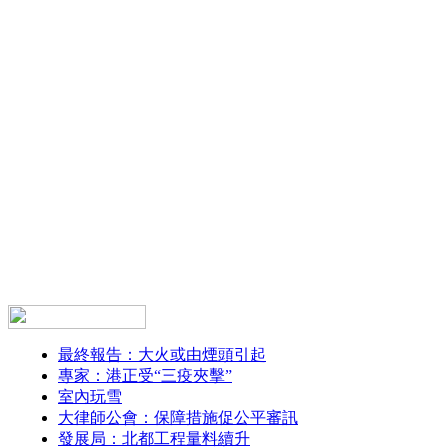
最終報告：大火或由煙頭引起
專家：港正受“三疫夾擊”
室內玩雪
大律師公會：保障措施促公平審訊
發展局：北都工程量料續升