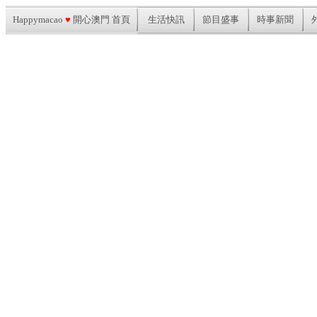
Happymacao
♥
開心澳門 首頁
生活快訊
節目盛事
時事新聞