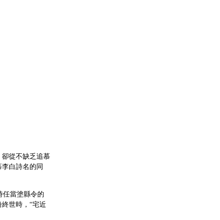
，卻從不缺乏追慕
慕李白詩名的同
時任當塗縣令的
終世時，“宅近