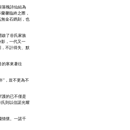
與落魄詩仙結為
谷蘭馨臨終之際，
既無金石鐫刻，也
開啟了谷氏家族
身影，一代又一
訓，不計得失、默
。
月的寒來暑往
年”，豈不更為不
守護的已不僅是
谷氏則以信諾光耀
國情懷。一諾千