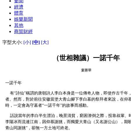
要聞
經濟
體育
娛樂新聞
其他
商貿財經
字型大小:
[小]
[中]
[大]
（世相雜議）一諾千年
婁勝華
一諾千年
有“詩仙”稱謂的唐朝詩人李白本身是一位傳奇人物，即使作古千年
者。然而，對於前往安徽當塗大青山腳下李白墓的祭拜者來說，在仰
時，一定會為守墓者“一諾千年”的故事而感動。
話說當年的李白半生漂泊，晚景清貧，窮困潦倒之際，投靠叔輩、
李陽冰而流連江南，因仰慕謝朓，而獨愛大青山（又名謝公山），期盼
青山同謝朓”，卻無一方土地可終老。