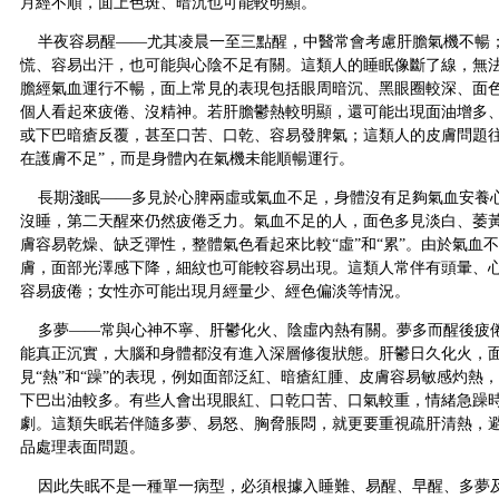
月經不順，面上色斑、暗沉也可能較明顯。
半夜容易醒——尤其凌晨一至三點醒，中醫常會考慮肝膽氣機不暢
慌、容易出汗，也可能與心陰不足有關。這類人的睡眠像斷了線，無
膽經氣血運行不暢，面上常見的表現包括眼周暗沉、黑眼圈較深、面
個人看起來疲倦、沒精神。若肝膽鬱熱較明顯，還可能出現面油增多
或下巴暗瘡反覆，甚至口苦、口乾、容易發脾氣；這類人的皮膚問題往
在護膚不足”，而是身體內在氣機未能順暢運行。
長期淺眠——多見於心脾兩虛或氣血不足，身體沒有足夠氣血安養
沒睡，第二天醒來仍然疲倦乏力。氣血不足的人，面色多見淡白、萎
膚容易乾燥、缺乏彈性，整體氣色看起來比較“虛”和“累”。由於氣血
膚，面部光澤感下降，細紋也可能較容易出現。這類人常伴有頭暈、
容易疲倦；女性亦可能出現月經量少、經色偏淡等情況。
多夢——常與心神不寧、肝鬱化火、陰虛內熱有關。夢多而醒後疲
能真正沉實，大腦和身體都沒有進入深層修復狀態。肝鬱日久化火，
見“熱”和“躁”的表現，例如面部泛紅、暗瘡紅腫、皮膚容易敏感灼熱
下巴出油較多。有些人會出現眼紅、口乾口苦、口氣較重，情緒急躁
劇。這類失眠若伴隨多夢、易怒、胸脅脹悶，就更要重視疏肝清熱，
品處理表面問題。
因此失眠不是一種單一病型，必須根據入睡難、易醒、早醒、多夢