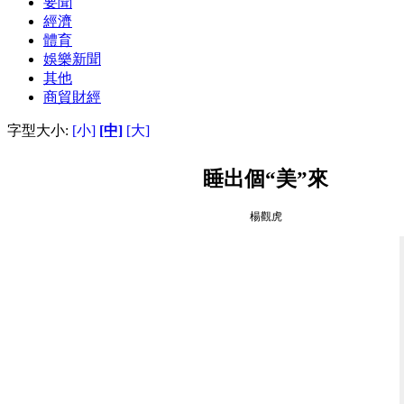
要聞
經濟
體育
娛樂新聞
其他
商貿財經
字型大小:
[小]
[中]
[大]
睡出個“美”來
楊觀虎