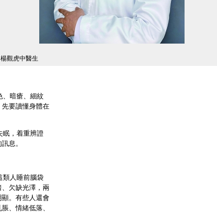
楊觀虎中醫生
色、暗瘡、細紋
，先要讀懂身體在
失眠，着重辨證
的訊息。
這類人睡前腦袋
暗、欠缺光澤，兩
明顯。有些人還會
乳脹、情緒低落、