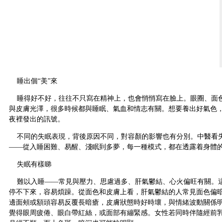
睡出個“美”來
睡得好不好，往往不只寫在精神上，也會悄悄寫在臉上。眼圈、面
與皮膚光澤，很多時候都與睡眠、氣血和情志有關。想要養出好氣色
夜裡發出的訊號。
不同的失眠表現，背後原因不同，對容顏的影響也有分別。中醫看
——從入睡困難、易醒、淺眠到多夢，每一種模式，都在透露着身體
失眠有樣睇
難以入睡——常見與壓力、思慮過多、肝氣鬱結、心火偏旺有關。
停不下來，容易煩躁。從面色和皮膚上看，肝氣鬱結的人常見面色偏
邊面頰或額頭容易反覆長暗瘡，皮膚狀態時好時壞，與情緒波動關係
覺得眼周疲倦、眼白帶紅絲，或面部有繃緊感。女性若同時伴隨經前