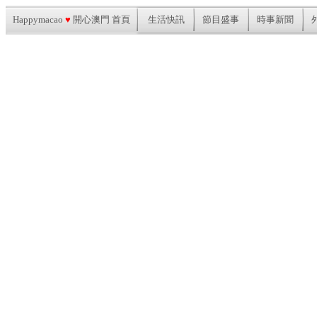
Happymacao
♥
開心澳門 首頁
生活快訊
節目盛事
時事新聞