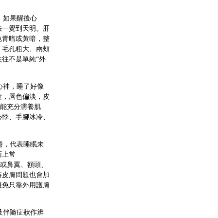
；如果醒後心
法一覺到天明。肝
色青暗或黃暗，整
、毛孔粗大、兩頰
往不是單純“外
心神，睡了好像
黃，唇色偏淡，皮
不能充分濡養肌
心悸、手腳冰冷、
倦，代表睡眠未
面上常
，或鼻翼、額頭、
時皮膚問題也會加
避免只靠外用護膚
及伴隨症狀作辨