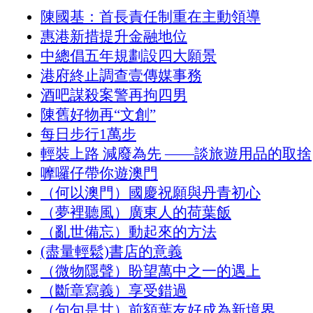
陳國基：首長責任制重在主動領導
惠港新措提升金融地位
中總倡五年規劃設四大願景
港府終止調查壹傳媒事務
酒吧謀殺案警再拘四男
陳舊好物再“文創”
每日步行1萬步
輕裝上路 減廢為先 ——談旅遊用品的取捨
嚤囉仔帶你遊澳門
（何以澳門）國慶祝願與丹青初心
（夢裡聽風）廣東人的荷葉飯
（亂世備忘）動起來的方法
(盡量輕鬆)書店的意義
（微物隱聲）盼望萬中之一的遇上
（斷章寫義）享受錯過
（句句是甘）前額葉友好成為新境界