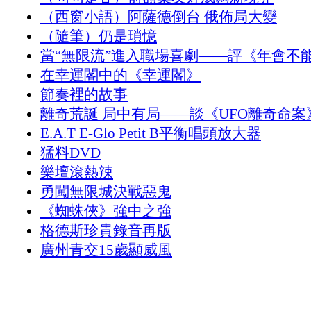
（西窗小語）阿薩德倒台 俄佈局大變
（隨筆）仍是瑣憶
當“無限流”進入職場喜劇——評《年會不
在幸運閣中的《幸運閣》
節奏裡的故事
離奇荒誕 局中有局——談《UFO離奇命案
E.A.T E-Glo Petit B平衡唱頭放大器
猛料DVD
樂壇滾熱辣
勇闖無限城決戰惡鬼
《蜘蛛俠》強中之強
格德斯珍貴錄音再版
廣州青交15歲顯威風