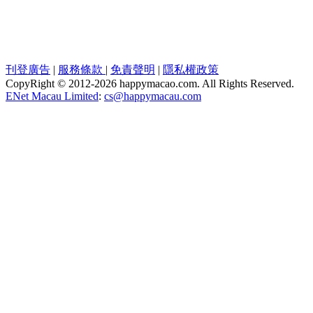
刊登廣告
|
服務條款
|
免責聲明
|
隱私權政策
CopyRight © 2012-
2026 happymacao.com. All Rights Reserved.
ENet Macau Limited
:
cs@happymacau.com