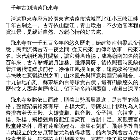
千年古剎清遠飛來寺
清遠飛來寺座落於廣東省清遠市清城區北江小三峽江畔
千年古剎之一。古寺依山臨江，青山環抱，不少遊客專程
賞江景，是親近自然、放鬆心情的好去處。
飛來寺有一千五百多年的悠久歷史，始建於南朝梁武帝
悉，民間流傳古寺一夜之間“從天飛來”的傳奇故事，飛來
名。宋代朝廷為其賜額，讓它聲名遠揚，成為嶺南知名的
百年來，古寺歷經歲月滄桑、幾經興廢，後依照舊時風貌
着江邊棧道緩步前行，徐徐江風撲面而來，遠處峽谷連綿
寺掩映在蔥鬱綠樹之間，山水風光與禪意氛圍完美融合。
十九福地石刻、蘇東坡釣台等珍貴古蹟，還有樹齡悠久的
歷代文人墨客遊歷峽江，留下諸多詩詞墨寶，積澱出深厚
飛來寺整體依山而建，順着山勢層層遞進，是典型的嶺
格，整體架構錯落有序、古樸大氣。寺院以山門牌坊為入
齊排布着天王殿、大雄寶殿、觀音殿、帝子祠、六祖堂，
樓、鼓樓，飛檐翹角搭配紅牆黛瓦，古韻十足。景觀豐富
殿堂建築外，還有達摩談經石、摩崖石刻群、飛泉亭等自
寺內設立的文史展覽館尤為值得參觀，館內陳列着古寺歷
珍貴老照片、碑刻拓片與相關文物，完整記錄了飛來寺的