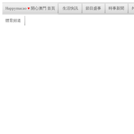
Happymacao
♥
開心澳門 首頁
生活快訊
節目盛事
時事新聞
體育頻道