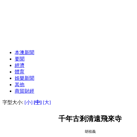
本澳新聞
要聞
經濟
體育
娛樂新聞
其他
商貿財經
字型大小:
[小]
[中]
[大]
千年古剎清遠飛來寺
胡祖義