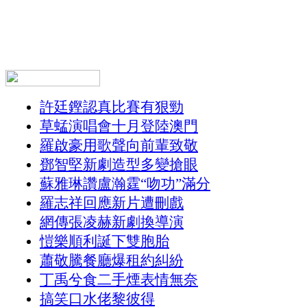
許廷鏗認真比賽有狠勁
草蜢演唱會十月登陸澳門
羅啟豪用歌聲向前輩致敬
鄧智堅新劇造型多變搶眼
蘇雅琳讚盧瀚霆“吻功”滿分
羅志祥回應新片遭刪戲
網傳張凌赫新劇換導演
愷樂順利誕下雙胞胎
蕭敬騰餐廳爆租約糾紛
丁禹兮食二手煙表情無奈
搞笑口水佬黎彼得