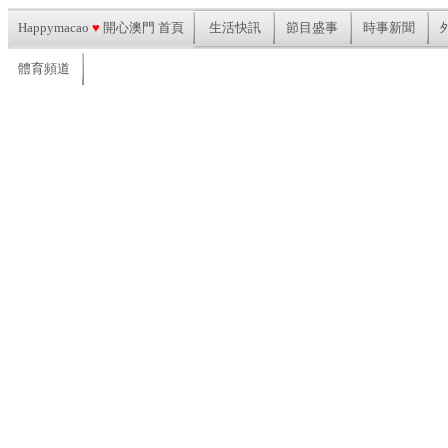
Happymacao
♥
開心澳門 首頁
生活快訊
節目盛事
時事新聞
體育頻道