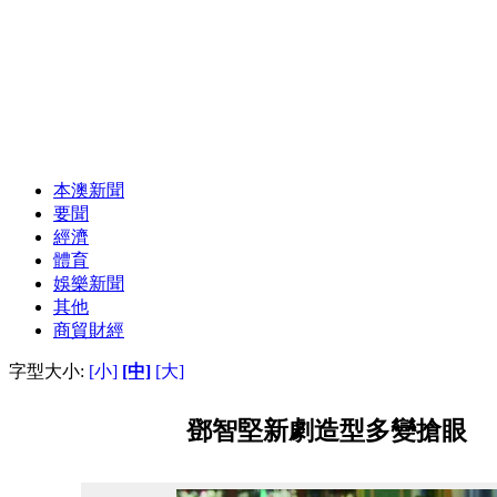
本澳新聞
要聞
經濟
體育
娛樂新聞
其他
商貿財經
字型大小:
[小]
[中]
[大]
鄧智堅新劇造型多變搶眼