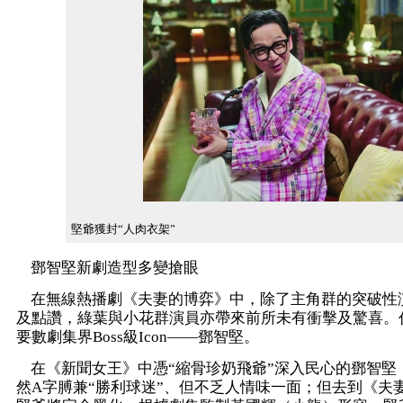
堅爺獲封“人肉衣架”
鄧智堅新劇造型多變搶眼
在無線熱播劇《夫妻的博弈》中，除了主角群的突破性
及點讚，綠葉與小花群演員亦帶來前所未有衝擊及驚喜。
要數劇集界Boss級Icon——鄧智堅。
在《新聞女王》中憑“縮骨珍奶飛爺”深入民心的鄧智堅
然A字膊兼“勝利球迷”、但不乏人情味一面；但去到《夫