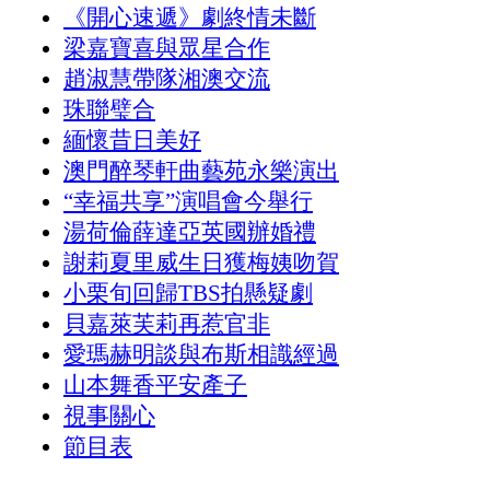
《開心速遞》劇終情未斷
梁嘉寶喜與眾星合作
趙淑慧帶隊湘澳交流
珠聯璧合
緬懷昔日美好
澳門醉琴軒曲藝苑永樂演出
“幸福共享”演唱會今舉行
湯荷倫薛達亞英國辦婚禮
謝莉夏里威生日獲梅姨吻賀
小栗旬回歸TBS拍懸疑劇
貝嘉萊芙莉再惹官非
愛瑪赫明談與布斯相識經過
山本舞香平安產子
視事關心
節目表