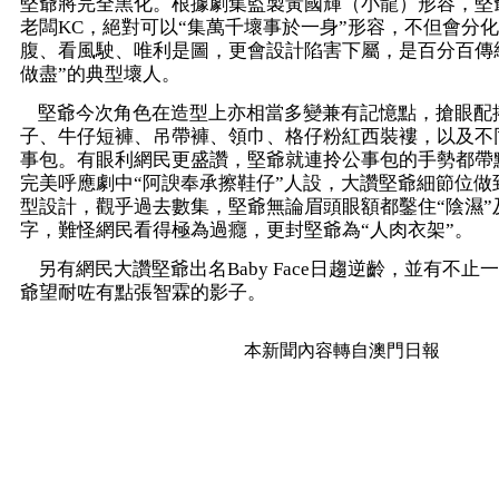
堅爺將完全黑化。根據劇集監製黃國輝（小龍）形容，堅
老闆KC，絕對可以“集萬千壞事於一身”形容，不但會分
腹、看風駛、唯利是圖，更會設計陷害下屬，是百分百傳
做盡”的典型壞人。
堅爺今次角色在造型上亦相當多變兼有記憶點，搶眼配
子、牛仔短褲、吊帶褲、領巾、格仔粉紅西裝褸，以及不
事包。有眼利網民更盛讚，堅爺就連拎公事包的手勢都帶點
完美呼應劇中“阿諛奉承擦鞋仔”人設，大讚堅爺細節位做
型設計，觀乎過去數集，堅爺無論眉頭眼額都鑿住“陰濕”及
字，難怪網民看得極為過癮，更封堅爺為“人肉衣架”。
另有網民大讚堅爺出名Baby Face日趨逆齡，並有不止
爺望耐咗有點張智霖的影子。
本新聞內容轉自澳門日報