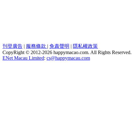
刊登廣告
|
服務條款
|
免責聲明
|
隱私權政策
CopyRight © 2012-
2026 happymacao.com. All Rights Reserved.
ENet Macau Limited
:
cs@happymacau.com