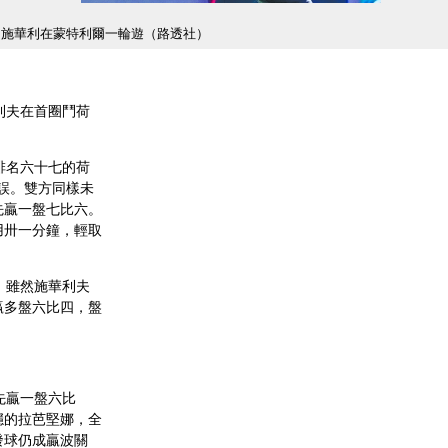
施華利在蒙特利爾一輪遊（路透社）
利夫在首圈鬥荷
排名六十七的荷
錯誤。雙方同樣未
先贏一盤七比六。
用卅一分鐘，輕取
。雖然施華利夫
贏多盤六比四，盤
先贏一盤六比
穩的拉芭堅娜，全
發球仍成贏波關