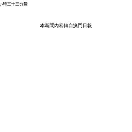
兩小時三十三分鐘
本新聞內容轉自澳門日報