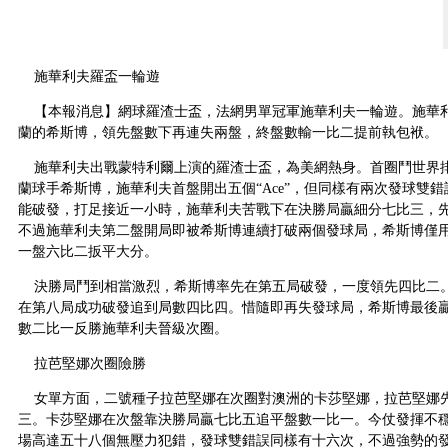
施華利夫羅盃一輪遊
【本報消息】網球羅渣士盃，法網男單冠軍施華利夫一輪遊。施華
蘭的希斯博，領先盤數下再連失兩盤，終盤數輸一比二提前執包袱。
施華利夫出戰蒙特利爾上演的羅渣士盃，為美網熱身。首圈鬥世界
蘭球手希斯博，施華利夫首盤開出五個“Ace”，但同樣有兩次發球雙
能破發，打足接近一小時，施華利夫苦戰下在決勝局贏細分七比三，
不過施華利夫第二盤開局即被希斯博連續打破兩個發球局，希斯博僅
一盤六比二扳平大分。
決勝局鬥到相當激烈，希斯博率先在第五局破發，一度領先四比二
在第八局成功破發追到局數四比四。惜隨即再失發球局，希斯博最後
數二比一反勝施華利夫晉級次圈。
拉芭堅娜次圈險勝
女單方面，二號種子拉芭堅娜在次圈對澳洲的卡莎堅娜，拉芭堅娜
三。卡莎堅娜在次盤靠決勝局贏七比五追平盤數一比一。今仗發揮不
場高達五十八個無壓力犯錯，發球雙錯誤同樣有十六次，不過強勢的