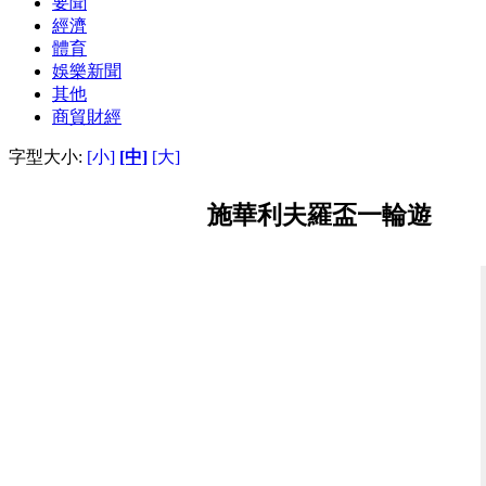
要聞
經濟
體育
娛樂新聞
其他
商貿財經
字型大小:
[小]
[中]
[大]
施華利夫羅盃一輪遊