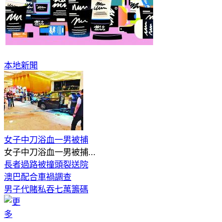
本地新聞
女子中刀浴血一男被捕
女子中刀浴血一男被捕...
長者過路被撞頭裂送院
澳巴配合車禍調查
男子代賭私吞七萬籌碼