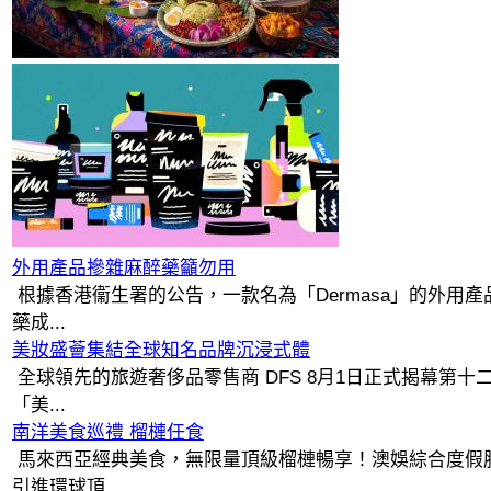
外用產品摻雜麻醉藥籲勿用
根據香港衞生署的公告，一款名為「Dermasa」的外用
藥成...
美妝盛薈集結全球知名品牌沉浸式體
全球領先的旅遊奢侈品零售商 DFS 8月1日正式揭幕第十
「美...
南洋美食巡禮 榴槤任食
馬來西亞經典美食，無限量頂級榴槤暢享！澳娛綜合度假
引進環球頂...