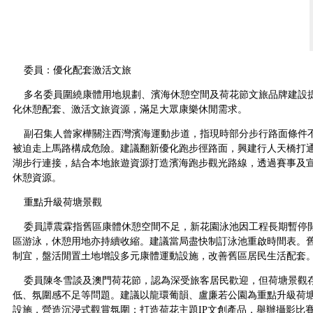
委員：優化配套激活文旅
多名委員圍繞康體用地規劃、濱海休憩空間及荷花節文旅品牌建設
化休憩配套、激活文旅資源，滿足大眾康樂休閒需求。
副召集人曾家樺關注西灣濱海運動步道，指現時部分步行路面條件
被迫走上馬路構成危險。建議翻新優化跑步徑路面，興建行人天橋打
湖步行連接，結合本地旅遊資源打造濱海跑步觀光路線，透過賽事及
休憩資源。
重點升級荷塘景觀
委員譚震霖指舊區康體休憩空間不足，新花園泳池因工程長期暫停
區游泳，休憩用地亦持續收縮。建議當局盡快制訂泳池重啟時間表。
制宜，盤活閒置土地增設多元康體運動設施，改善舊區居民生活配套
委員陳冬雪談及澳門荷花節，認為深受旅客居民歡迎，但荷塘景觀
低、氛圍感不足等問題。建議以龍環葡韻、盧廉若公園為重點升級荷
設施，營造沉浸式觀賞氛圍；打造荷花主題IP文創產品，舉辦攝影比