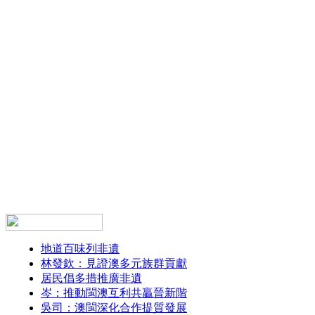
地道百味列非遺
林發欽：見證澳多元族群貢獻
居民倡多措推廣非遺
岑：推動閩澳互利共贏晉新階
吳司：澳閩深化合作提質發展