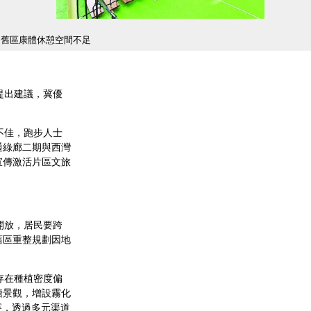
舊區康體休憩空間不足
提出建議，冀優
不佳，跑步人士
通綠廊二期與西灣
宣傳激活片區文旅
開放，居民要跨
舊區重整規劃因地
。
存在種植密度偏
塘景觀，增設霧化
賽，透過多元渠道