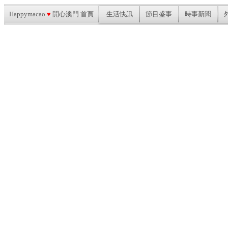
Happymacao
♥
開心澳門 首頁
生活快訊
節目盛事
時事新聞