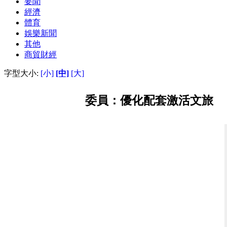
要聞
經濟
體育
娛樂新聞
其他
商貿財經
字型大小:
[小]
[中]
[大]
委員：優化配套激活文旅